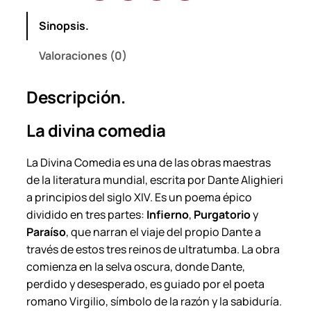
i
Sinopsis.
a
–
Valoraciones (0)
D
a
Descripción.
n
t
La divina comedia
e
A
La Divina Comedia
es una de las obras maestras
l
de la literatura mundial, escrita por Dante Alighieri
i
a principios del siglo XIV. Es un poema épico
g
dividido en tres partes:
Infierno
,
Purgatorio
y
h
Paraíso
, que narran el viaje del propio Dante a
i
través de estos tres reinos de ultratumba. La obra
e
comienza en la selva oscura, donde Dante,
r
perdido y desesperado, es guiado por el poeta
i
romano Virgilio, símbolo de la razón y la sabiduría.
.