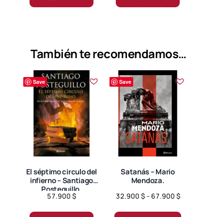
También te recomendamos…
Save
Save
El séptimo circulo del
Satanás – Mario
infierno – Santiago
Mendoza.
Posteguillo.
Price
57.900
$
32.900
$
–
67.900
$
range:
Este
32.900 $