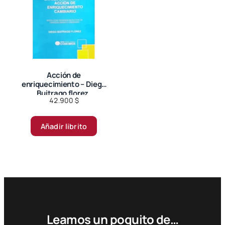
se
pueden
elegir
en
la
página
Acción de
enriquecimiento – Diego
de
Buitrago florez.
producto
42.900
$
Añadir librito
Leamos un poquito de…