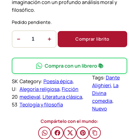
imaginación con un profundo análisis moral y
filosófico.
Pedido pendiente.
−
+
Comprar librito
L
a
d
i
Compra con un librero 📚
v
Tags:
Dante
i
SK
Category:
Poesía épica
, 
Alighieri
, 
La
n
U:
Alegoría religiosa
, 
Ficción
Divina
a
20
medieval
, 
Literatura clásica
, 
comedia
, 
c
53
Teología y filosofía
Nuevo
o
m
Compártelo con el mundo:
e
d