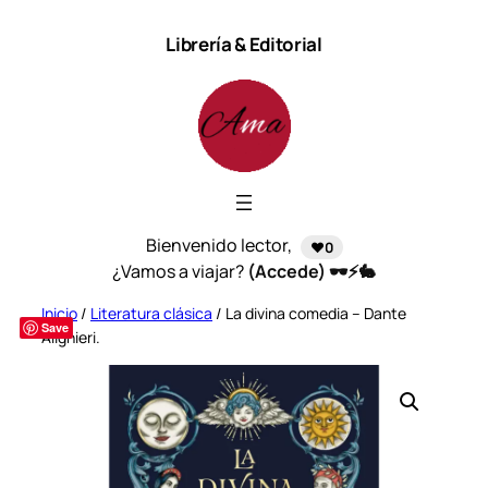
Saltar
Librería & Editorial
al
contenido
Bienvenido lector,
❤️0
¿Vamos a viajar?
(Accede) 🕶️⚡🐇
Inicio
/
Literatura clásica
/ La divina comedia – Dante
Save
Alighieri.