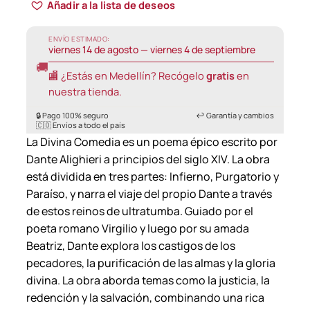
Añadir a la lista de deseos
ENVÍO ESTIMADO:
viernes 14 de agosto — viernes 4 de septiembre
🚚
🏬 ¿Estás en Medellín? Recógelo
gratis
en
nuestra tienda.
🔒 Pago 100% seguro
↩️ Garantía y cambios
🇨🇴 Envíos a todo el país
La Divina Comedia es un poema épico escrito por
Dante Alighieri a principios del siglo XIV. La obra
está dividida en tres partes: Infierno, Purgatorio y
Paraíso, y narra el viaje del propio Dante a través
de estos reinos de ultratumba. Guiado por el
poeta romano Virgilio y luego por su amada
Beatriz, Dante explora los castigos de los
pecadores, la purificación de las almas y la gloria
divina. La obra aborda temas como la justicia, la
redención y la salvación, combinando una rica