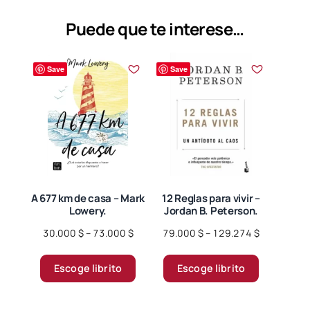
opciones
se
Puede que te interese…
pueden
elegir
Save
Save
en
la
página
de
producto
A 677 km de casa – Mark
12 Reglas para vivir –
Lowery.
Jordan B. Peterson.
Price
Price
30.000
$
–
73.000
$
79.000
$
–
129.274
$
range:
range:
Este
Este
30.000 $
79.000 $
Escoge librito
Escoge librito
producto
producto
through
through
tiene
tiene
73.000 $
129.274 $
múltiples
múltiples