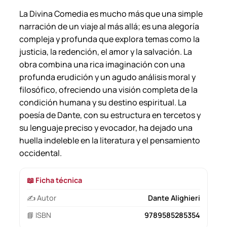
c
La Divina Comedia
es mucho más que una simple
a
narración de un viaje al más allá; es una alegoría
n
compleja y profunda que explora temas como la
t
justicia, la redención, el amor y la salvación. La
i
obra combina una rica imaginación con una
d
profunda erudición y un agudo análisis moral y
a
filosófico, ofreciendo una visión completa de la
d
condición humana y su destino espiritual. La
poesía de Dante, con su estructura en tercetos y
su lenguaje preciso y evocador, ha dejado una
huella indeleble en la literatura y el pensamiento
occidental.
📖 Ficha técnica
✍️ Autor
Dante Alighieri
📘 ISBN
9789585285354