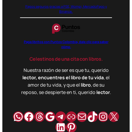
Pagos seguros gracias a PSE, Wompi, MercadoPago y
Binance.
Paga libritos con Puntos Colombia, dale clic para saber
cómo.
Celestinos de una cita con libros.
Nuestra razón de ser es que tu, querido
lector, encuentres el libro de tu vida
, el
amor de tu vida, y que el
libro
, de su
reposo, se despierte en ti, querido
lector
.
WhatsApp
Facebook
Hilos
Google
Telegram
Enlace
Correo
TikTok
Instag
X
LinkedIn
Pinterest