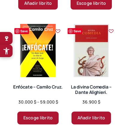
producto
Añadir librito
Escoge librito
through
tiene
67.900 $
múltiples
variantes.
Save
Save
Las
🍷
opciones
se
pueden
elegir
en
la
página
Enfócate – Camilo Cruz.
La divina Comedia –
Dante Alighieri.
de
producto
Price
30.000
$
–
59.000
$
36.900
$
range:
Este
30.000 $
producto
Escoge librito
Añadir librito
through
tiene
59.000 $
múltiples