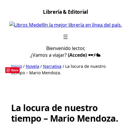
Saltar
Librería & Editorial
al
contenido
Bienvenido lector,
¿Vamos a viajar?
(Accede) 🕶️⚡🐇
Inicio
/
Novela
/
Narrativa
/ La locura de nuestro
Save
tiempo – Mario Mendoza.
La locura de nuestro
tiempo – Mario Mendoza.