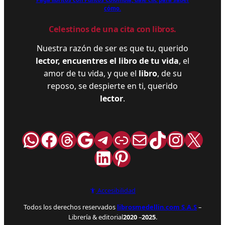
cómo.
Celestinos de una cita con libros.
Nuestra razón de ser es que tu, querido
lector, encuentres el libro de tu vida
, el
amor de tu vida, y que el
libro
, de su
reposo, se despierte en ti, querido
lector
.
WhatsApp
Facebook
Hilos
Google
Telegram
Enlace
Correo
TikTok
Instag
X
LinkedIn
Pinterest
Accesibilidad
Todos los derechos reservados
librosmedellin.com S.A.S
–
Librería & editorial
2020
–
2025
.