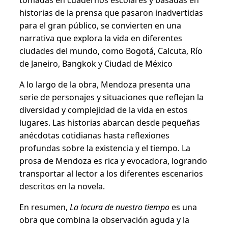
tomadas en cuadernos escolares y basadas en
e
historias de la prensa que pasaron inadvertidas
n
para el gran público, se convierten en una
d
narrativa que explora la vida en diferentes
o
ciudades del mundo, como Bogotá, Calcuta, Río
z
de Janeiro, Bangkok y Ciudad de México
a
.
A lo largo de la obra, Mendoza presenta una
c
serie de personajes y situaciones que reflejan la
a
diversidad y complejidad de la vida en estos
n
lugares. Las historias abarcan desde pequeñas
t
anécdotas cotidianas hasta reflexiones
i
profundas sobre la existencia y el tiempo. La
d
prosa de Mendoza es rica y evocadora, logrando
a
transportar al lector a los diferentes escenarios
d
descritos en la novela.
En resumen,
La locura de nuestro tiempo
es una
obra que combina la observación aguda y la