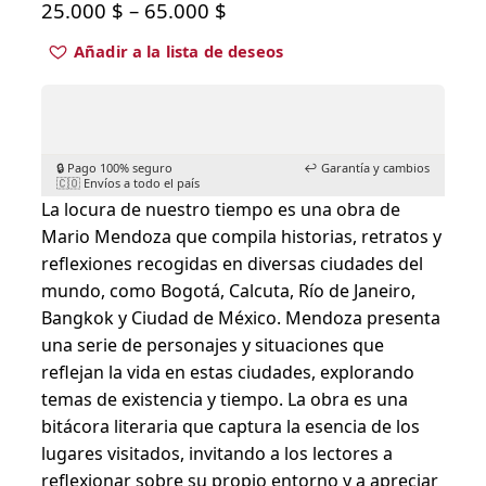
P
25.000
$
–
65.000
$
r
Añadir a la lista de deseos
i
c
e
r
🔒 Pago 100% seguro
↩️ Garantía y cambios
🇨🇴 Envíos a todo el país
a
La locura de nuestro tiempo es una obra de
n
Mario Mendoza que compila historias, retratos y
g
reflexiones recogidas en diversas ciudades del
mundo, como Bogotá, Calcuta, Río de Janeiro,
e
Bangkok y Ciudad de México. Mendoza presenta
:
una serie de personajes y situaciones que
2
reflejan la vida en estas ciudades, explorando
5
temas de existencia y tiempo. La obra es una
.
bitácora literaria que captura la esencia de los
0
lugares visitados, invitando a los lectores a
0
reflexionar sobre su propio entorno y a apreciar