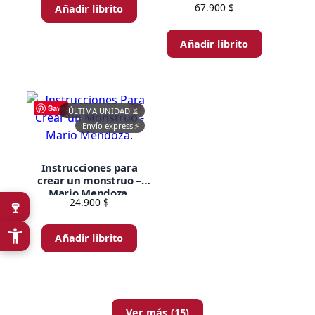
67.900
$
Añadir librito
Añadir librito
Save
¡ÚLTIMA UNIDAD!
⏳
Envío express
⚡
Instrucciones para
crear un monstruo –
Mario Mendoza.
24.900
$
🍷
Añadir librito
Ver más (15)