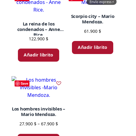
Envío express
⚡
Scorpio city – Mario
Mendoza.
La reina de los
condenados – Anne
61.900
$
Rice.
122.900
$
Añadir librito
Añadir librito
Save
Los hombres invisibles –
Mario Mendoza.
Price
27.900
$
–
67.900
$
range:
Este