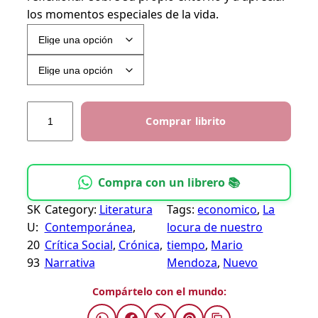
los momentos especiales de la vida.
0
$
t
h
L
r
Comprar librito
a
o
l
u
o
c
g
Compra con un librero 📚
u
h
SK
Category:
Literatura
Tags:
economico
, 
La
r
6
U:
Contemporánea
, 
locura de nuestro
a
5
20
Crítica Social
, 
Crónica
, 
tiempo
, 
Mario
d
93
Narrativa
Mendoza
, 
Nuevo
.
e
0
n
Compártelo con el mundo:
u
0