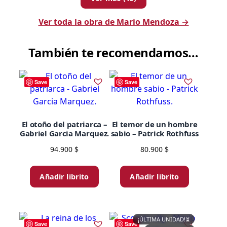
Ver toda la obra de Mario Mendoza →
También te recomendamos…
Save
Save
El otoño del patriarca –
El temor de un hombre
Gabriel Garcia Marquez.
sabio – Patrick Rothfuss
94.900
$
80.900
$
Añadir librito
Añadir librito
¡ÚLTIMA UNIDAD!
⏳
Save
Save