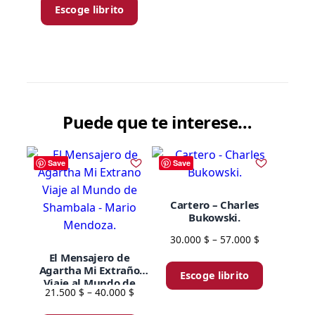
27.900 $
producto
Escoge librito
through
tiene
67.900 $
múltiples
variantes.
Las
opciones
se
Puede que te interese…
pueden
elegir
Save
Save
en
la
página
Cartero – Charles
Bukowski.
de
producto
Price
30.000
$
–
57.000
$
range:
El Mensajero de
Este
30.000 $
Agartha Mi Extraño
Escoge librito
producto
Viaje al Mundo de
through
Price
21.500
$
–
40.000
$
tiene
Shambala – Mario
57.000 $
range:
Mendoza.
Este
múltiples