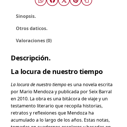
e
0
s
t
Sinopsis.
$
r
Otros daticos.
o
t
Valoraciones (0)
i
e
Descripción.
m
p
La locura de nuestro tiempo
o
–
La locura de nuestro tiempo
es una novela escrita
M
por Mario Mendoza y publicada por Seix Barral
a
en 2010. La obra es una bitácora de viaje y un
r
testamento literario que recopila historias,
i
retratos y reflexiones que Mendoza ha
o
acumulado a lo largo de los años. Estas notas,
M