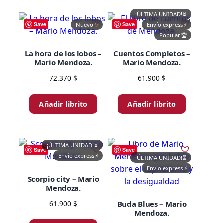
¡ÚLTIMA UNIDAD!
⏳
Save
Save
Nuevo
✨
Envío express
⚡
Popular
🏆
La hora de los lobos –
Cuentos Completos –
Mario Mendoza.
Mario Mendoza.
72.370
$
61.900
$
Añadir librito
Añadir librito
¡ÚLTIMA UNIDAD!
⏳
Save
Save
Envío express
⚡
¡ÚLTIMA UNIDAD!
⏳
Envío express
⚡
Scorpio city – Mario
Mendoza.
61.900
$
Buda Blues – Mario
Mendoza.