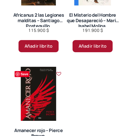
la
página
Africanus 2 las Legiones
El Misterio del Hombre
malditas – Santiago
que Desapareció – Maria
de
Posteguillo.
Isabel Molina.
producto
115.900
$
191.900
$
Añadir librito
Añadir librito
Save
Amanecer rojo – Pierce
Brown.