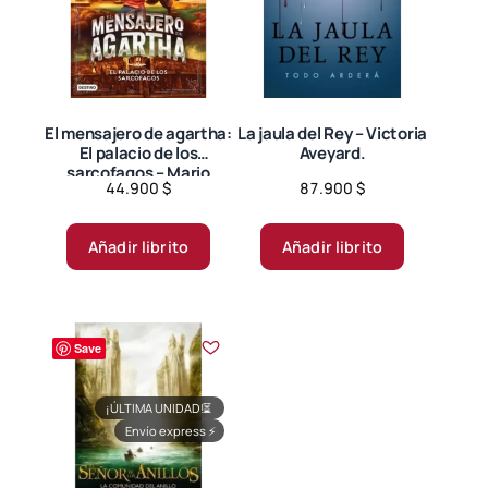
pueden
elegir
en
la
página
El mensajero de agartha:
La jaula del Rey – Victoria
El palacio de los
Aveyard.
de
sarcofagos – Mario
producto
44.900
$
87.900
$
Mendoza.
Añadir librito
Añadir librito
Save
¡ÚLTIMA UNIDAD!
⏳
Envío express
⚡