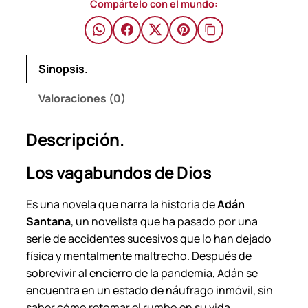
d
Compártelo con el mundo:
o
s
D
Sinopsis.
e
D
Valoraciones (0)
i
o
Descripción.
s
–
Los vagabundos de Dios
M
a
Es una novela que narra la historia de
Adán
r
Santana
, un novelista que ha pasado por una
i
serie de accidentes sucesivos que lo han dejado
o
física y mentalmente maltrecho. Después de
M
sobrevivir al encierro de la pandemia, Adán se
e
encuentra en un estado de náufrago inmóvil, sin
n
saber cómo retomar el rumbo en su vida.