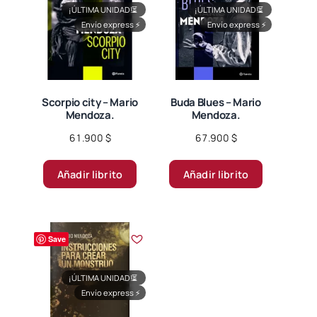
¡ÚLTIMA UNIDAD!
⏳
¡ÚLTIMA UNIDAD!
⏳
Envío express
⚡
Envío express
⚡
Scorpio city – Mario
Buda Blues – Mario
Mendoza.
Mendoza.
61.900
$
67.900
$
Añadir librito
Añadir librito
Save
¡ÚLTIMA UNIDAD!
⏳
Envío express
⚡