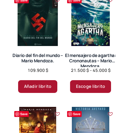
Save
Save
Diario del fin del mundo –
El mensajero de agartha:
Mario Mendoza.
Crononautas – Mario
Mendoza.
Price
109.900
$
21.500
$
–
45.000
$
range:
Este
21.500 $
producto
Añadir librito
Escoge librito
through
tiene
45.000 $
múltiples
variantes.
Save
Save
Las
opciones
se