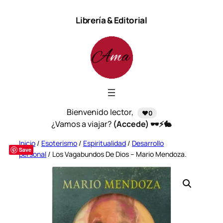
Saltar
Librería & Editorial
al
contenido
Bienvenido lector,
❤️0
¿Vamos a viajar?
(Accede) 🕶️⚡🐇
Inicio
/
Esoterismo
/
Espiritualidad
/
Desarrollo
Save
personal
/ Los Vagabundos De Dios – Mario Mendoza.