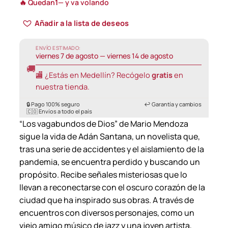
🔥 Quedan
1
— y va volando
Añadir a la lista de deseos
ENVÍO ESTIMADO:
viernes 7 de agosto — viernes 14 de agosto
🚚
🏬 ¿Estás en Medellín? Recógelo
gratis
en
nuestra tienda.
🔒 Pago 100% seguro
↩️ Garantía y cambios
🇨🇴 Envíos a todo el país
“Los vagabundos de Dios” de Mario Mendoza
sigue la vida de Adán Santana, un novelista que,
tras una serie de accidentes y el aislamiento de la
pandemia, se encuentra perdido y buscando un
propósito. Recibe señales misteriosas que lo
llevan a reconectarse con el oscuro corazón de la
ciudad que ha inspirado sus obras. A través de
encuentros con diversos personajes, como un
viejo amigo músico de jazz y una joven artista,