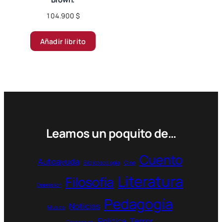
104.900
$
Añadir librito
Leamos un poquito de…
Cuento
Autoayuda
Bibliotecología
Cine
Literatura
Filosofía
Depresión
Pedagogía
Noticias
Música
Política
Terror
Personajes