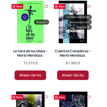
Save
Save
¡ÚLTIMA UNIDAD!
⏳
Nuevo
✨
Envío express
⚡
Popular
🏆
La hora de los lobos –
Cuentos Completos –
Mario Mendoza.
Mario Mendoza.
72.370
$
61.900
$
Añadir librito
Añadir librito
Save
Save