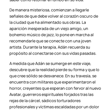
d
o
De manera misteriosa, comienzan a llegarle
z
señales de que debe volver al corazón oscuro de
a
la ciudad que ha alimentado sus obras. La
.
aparición inesperada de un viejo amigo, un
c
bohemio músico de jazz, lo pone en marcha al
a
recomendarle que se conecte con una joven
n
artista. Durante la terapia, Adán recuerda su
t
propósito al conectarse con sus vidas pasadas.
i
d
A medida que Adán se sumerge en este viaje,
a
descubre que la realidad pierde su forma y que lo
d
que cree sólido se desvanece. En su travesía, se
encuentra con militares que experimentaron el
horror, creyentes que esperan con fervor al nuevo
Avatar, guerreros espirituales forjados tras las
rejas de la cárcel, sádicos torturadores
profesionales y víctimas escaldadas por un dolor