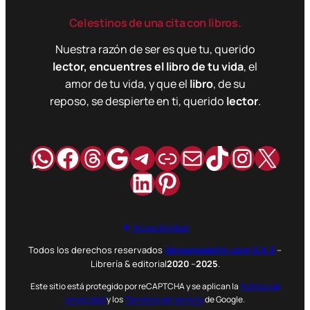
Celestinos de una cita con libros.
Nuestra razón de ser es que tu, querido
lector, encuentres el libro de tu vida
, el
amor de tu vida, y que el
libro
, de su
reposo, se despierte en ti, querido
lector
.
WhatsApp
Facebook
Hilos
Google
Telegram
Enlace
Correo
TikTok
Instag
X
LinkedIn
Pinterest
Accesibilidad
Todos los derechos reservados
librosmedellin.com S.A.S
–
Librería & editorial
2020
–
2025
.
Este sitio está protegido por reCAPTCHA y se aplican la
Política de
privacidad
y los
Términos del servicio
de Google.