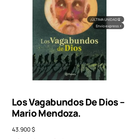
¡ÚLTIMA UNIDAD!
⏳
Envío express
⚡
Los Vagabundos De Dios –
Mario Mendoza.
43.900
$