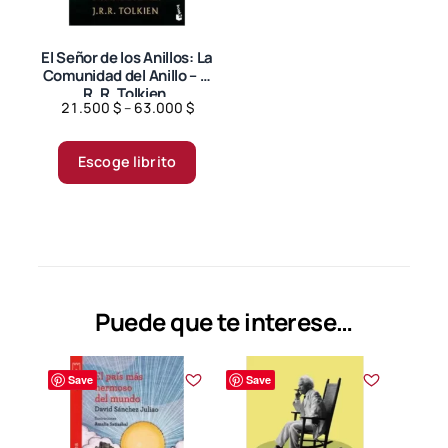
El Señor de los Anillos: La
Comunidad del Anillo – J.
R. R. Tolkien.
Price
21.500
$
–
63.000
$
range:
Este
21.500 $
producto
Escoge librito
through
tiene
63.000 $
múltiples
variantes.
Las
opciones
se
Puede que te interese…
pueden
elegir
Save
Save
en
la
página