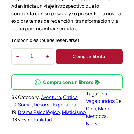
Adán inicia un viaje introspectivo que lo
confronta con su pasado y su presente. La novela
explora temas de redención, transformación y la
lucha por encontrar sentido en…
1 disponibles (puede reservarse)
−
+
Comprar librito
L
o
s
V
Compra con un librero 📚
a
Tags:
Los
g
SK
Category:
Aventura
, 
Crítica
Vagabundos De
a
U:
Social
, 
Desarrollo personal
, 
Dios
, 
Mario
b
19
Drama Psicológico
, 
Misticismo
Mendoza
, 
u
08
y Espiritualidad
Nuevo
n