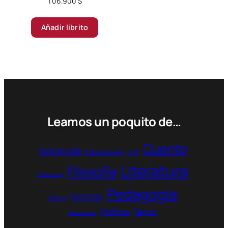
106.900
$
Añadir librito
Leamos un poquito de…
Cuento
Autoayuda
Bibliotecología
Cine
Literatura
Filosofía
Depresión
Pedagogía
Noticias
Música
Política
Terror
Personajes