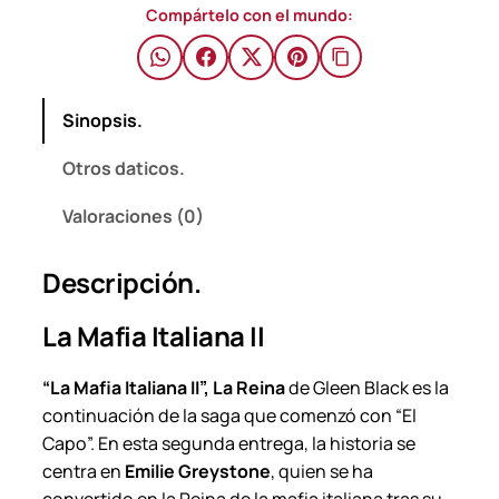
a
Compártelo con el mundo:
$
l
i
a
Sinopsis.
n
a
Otros daticos.
I
I
Valoraciones (0)
–
G
Descripción.
l
e
La Mafia Italiana II
e
n
“La Mafia Italiana II”, La Reina
de Gleen Black es la
B
continuación de la saga que comenzó con “El
l
Capo”. En esta segunda entrega, la historia se
a
centra en
Emilie Greystone
, quien se ha
c