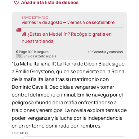
Añadir a la lista de deseos
i
c
ENVÍO ESTIMADO:
viernes 14 de agosto — viernes 4 de septiembre
e
🚚
🏬 ¿Estás en Medellín? Recógelo
gratis
en
r
nuestra tienda.
a
n
🔒 Pago 100% seguro
↩️ Garantía y cambios
🇨🇴 Envíos a todo el país
g
“La Mafia Italiana II”, La Reina de Gleen Black sigue
e
a Emilie Greystone, quien se convierte en la Reina
de la mafia italiana tras su matrimonio con
:
Dominic Cavalli. Decidida a vengarse y tomar
3
control del imperio criminal, Emilie navega por el
0
peligroso mundo de la mafia enfrentándose a
.
traiciones y enemigos. La novela explora temas de
0
poder, venganza y la lucha por la independencia
0
en un entorno dominado por hombres.
0
ESTADO