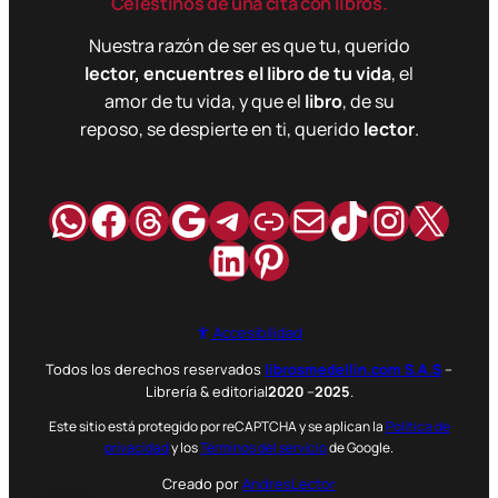
Celestinos de una cita con libros.
Nuestra razón de ser es que tu, querido
lector, encuentres el libro de tu vida
, el
amor de tu vida, y que el
libro
, de su
reposo, se despierte en ti, querido
lector
.
WhatsApp
Facebook
Hilos
Google
Telegram
Enlace
Correo
TikTok
Instag
X
LinkedIn
Pinterest
Accesibilidad
Todos los derechos reservados
librosmedellin.com S.A.S
–
Librería & editorial
2020
–
2025
.
Este sitio está protegido por reCAPTCHA y se aplican la
Política de
privacidad
y los
Términos del servicio
de Google.
Creado por
AndresLector