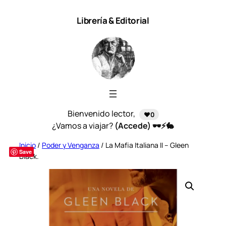
Saltar
Librería & Editorial
al
contenido
Bienvenido lector,
❤️0
¿Vamos a viajar?
(Accede) 🕶️⚡🐇
Inicio
/
Poder y Venganza
/ La Mafia Italiana II – Gleen
Save
Black.