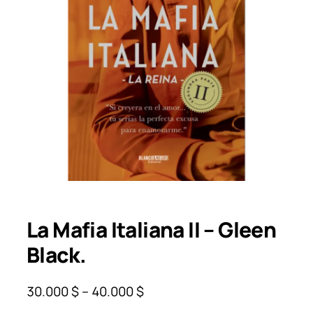
La Mafia Italiana II – Gleen
Black.
P
30.000
$
–
40.000
$
r