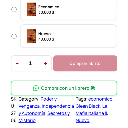
Económico
$
30.000 $
t
h
Nuevo
r
40.000 $
o
u
g
−
+
Comprar librito
L
h
a
4
M
0
a
Compra con un librero 📚
.
f
SK
Category:
Poder y
Tags:
economico
, 
i
0
U:
Venganza
, 
Independencia
Gleen Black
, 
La
a
0
27
y Autonomía
, 
Secretos y
Mafia Italiana II
, 
I
0
06
Misterio
Nuevo
t