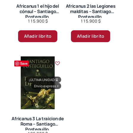
Africanus 1 el hijo del
Africanus 2 las Legiones
cónsul – Santiago
malditas – Santiago
Posteguillo.
Posteguillo.
115.900
$
115.900
$
Añadir librito
Añadir librito
Save
¡ÚLTIMA UNIDAD!
⏳
Envío express
⚡
Africanus 3 La traicion de
Roma – Santiago
Posteguillo.