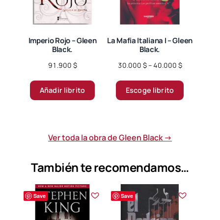
Imperio Rojo – Gleen
La Mafia Italiana I – Gleen
Black.
Black.
Price
91.900
$
30.000
$
–
40.000
$
range:
Este
30.000 $
Añadir librito
Escoge librito
producto
through
tiene
40.000 $
múltiples
variantes.
Ver toda la obra de Gleen Black →
Las
opciones
También te recomendamos…
se
pueden
elegir
Save
Save
en
la