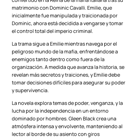
convertido en la Reina de la mafia italiana tras su
k
matrimonio con Dominic Cavalli. Emilie, que
.
inicialmente fue manipulada y traicionada por
c
Dominic, ahora está decidida a vengarse y tomar
a
el control total del imperio criminal.
n
t
La trama sigue a Emilie mientras navega por el
i
peligroso mundo de la mafia, enfrentándose a
d
enemigos tanto dentro como fuera de la
a
organización. A medida que avanza la historia, se
d
revelan más secretos y traiciones, y Emilie debe
tomar decisiones difíciles para asegurar su poder
y supervivencia.
La novela explora temas de poder, venganza, y la
lucha por la independencia en un entorno
dominado por hombres. Gleen Black crea una
atmósfera intensa y envolvente, manteniendo al
lector al borde de su asiento con giros