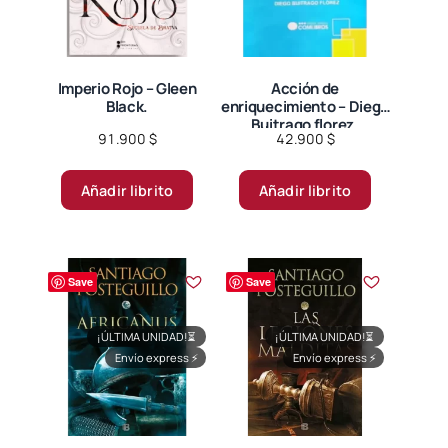
producto
Imperio Rojo – Gleen
Acción de
Black.
enriquecimiento – Diego
Buitrago florez.
91.900
$
42.900
$
Añadir librito
Añadir librito
Save
Save
¡ÚLTIMA UNIDAD!
⏳
¡ÚLTIMA UNIDAD!
⏳
Envío express
⚡
Envío express
⚡