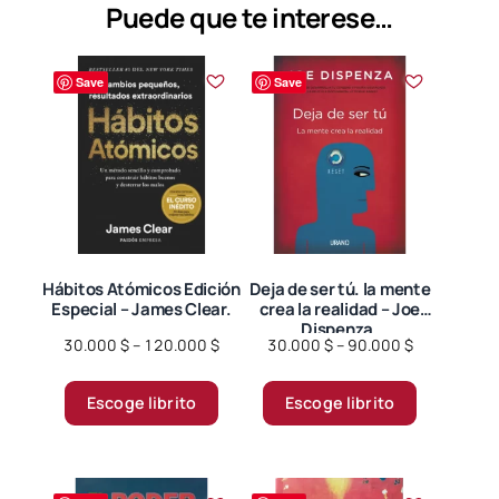
se
Puede que te interese…
pueden
elegir
Save
Save
en
la
página
de
producto
Hábitos Atómicos Edición
Deja de ser tú. la mente
Especial – James Clear.
crea la realidad – Joe
Dispenza.
Price
Price
30.000
$
–
120.000
$
30.000
$
–
90.000
$
range:
range:
Este
Este
30.000 $
30.000 $
Escoge librito
Escoge librito
producto
producto
through
through
tiene
tiene
120.000 $
90.000 $
múltiples
múltiples
variantes.
variantes.