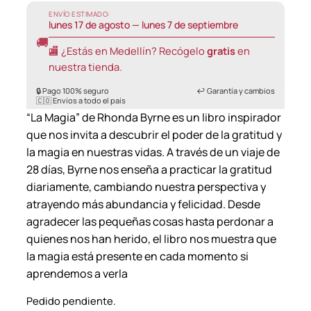
ENVÍO ESTIMADO:
lunes 17 de agosto — lunes 7 de septiembre
🚚
🏬 ¿Estás en Medellín? Recógelo
gratis
en
nuestra tienda.
🔒 Pago 100% seguro
↩️ Garantía y cambios
🇨🇴 Envíos a todo el país
“La Magia” de Rhonda Byrne es un libro inspirador
que nos invita a descubrir el poder de la gratitud y
la magia en nuestras vidas. A través de un viaje de
28 días, Byrne nos enseña a practicar la gratitud
diariamente, cambiando nuestra perspectiva y
atrayendo más abundancia y felicidad. Desde
agradecer las pequeñas cosas hasta perdonar a
quienes nos han herido, el libro nos muestra que
la magia está presente en cada momento si
aprendemos a verla
Pedido pendiente.