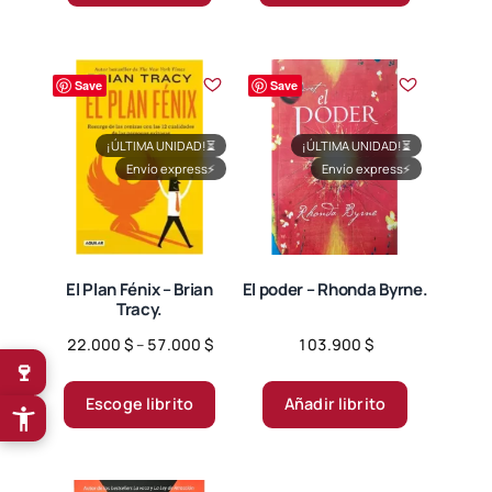
tiene
60.000 $
múltiples
variantes.
Save
Save
Las
opciones
se
¡ÚLTIMA UNIDAD!
⏳
¡ÚLTIMA UNIDAD!
⏳
Envío express
⚡
Envío express
⚡
pueden
elegir
en
la
página
El Plan Fénix – Brian
El poder – Rhonda Byrne.
Tracy.
de
producto
Price
22.000
$
–
57.000
$
103.900
$
🍷
range:
Este
22.000 $
producto
Escoge librito
Añadir librito
through
tiene
57.000 $
múltiples
variantes.