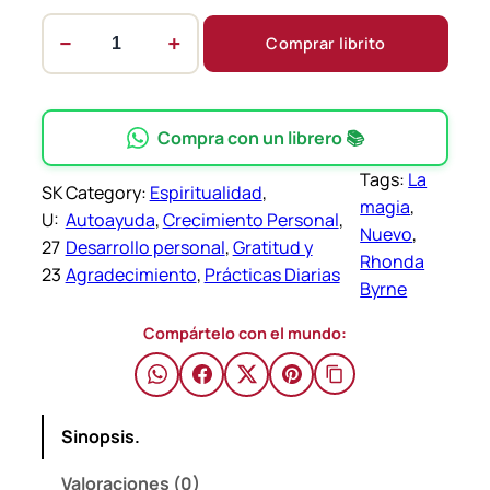
−
+
Comprar librito
L
a
m
a
Compra con un librero 📚
g
Tags:
La
i
SK
Category:
Espiritualidad
, 
magia
, 
a
U:
Autoayuda
, 
Crecimiento Personal
, 
Nuevo
, 
–
27
Desarrollo personal
, 
Gratitud y
Rhonda
R
23
Agradecimiento
, 
Prácticas Diarias
Byrne
h
o
Compártelo con el mundo:
n
d
B
Sinopsis.
y
r
Valoraciones (0)