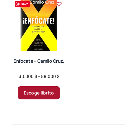
Save
Las
opciones
se
pueden
elegir
en
la
página
Enfócate – Camilo Cruz.
de
producto
Price
30.000
$
–
59.000
$
range:
Este
30.000 $
producto
Escoge librito
through
tiene
59.000 $
múltiples
variantes.
Las
opciones