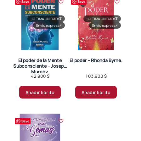
Save
Save
Las
Las
opciones
opciones
¡ÚLTIMA UNIDAD!
⏳
¡ÚLTIMA UNIDAD!
⏳
se
se
Envío express
⚡
Envío express
⚡
pueden
pueden
elegir
elegir
en
en
la
la
página
página
El poder de la Mente
El poder – Rhonda Byrne.
Subconsciente – Joseph
de
de
Murphy.
producto
producto
42.900
$
103.900
$
Añadir librito
Añadir librito
Save