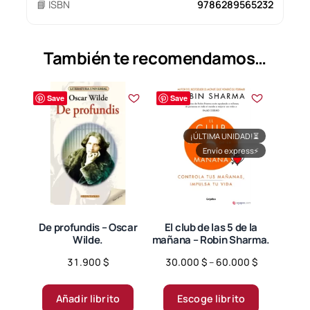
📘 ISBN
9786289565232
También te recomendamos…
Save
Save
¡ÚLTIMA UNIDAD!
⏳
Envío express
⚡
De profundis – Oscar
El club de las 5 de la
Wilde.
mañana – Robin Sharma.
Price
31.900
$
30.000
$
–
60.000
$
range:
Este
30.000 $
producto
Añadir librito
Escoge librito
through