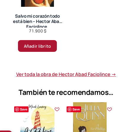
Salvo mi corazón todo
está bien – Hector Abad
Faciolince.
71.900
$
Añadir librito
Ver toda la obra de Hector Abad Faciolince →
También te recomendamos…
Save
Save