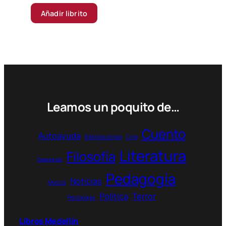
Añadir librito
Leamos un poquito de…
Cuento
Autoayuda
Bibliotecología
Cine
Literatura
Filosofía
Depresión
Pedagogía
Noticias
Música
Política
Terror
Personajes
Libros Medellín