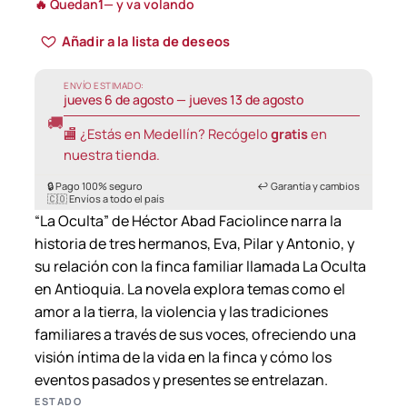
🔥 Quedan
1
— y va volando
i
Añadir a la lista de deseos
c
e
ENVÍO ESTIMADO:
jueves 6 de agosto — jueves 13 de agosto
r
🚚
a
🏬 ¿Estás en Medellín? Recógelo
gratis
en
n
nuestra tienda.
g
🔒 Pago 100% seguro
↩️ Garantía y cambios
🇨🇴 Envíos a todo el país
e
“La Oculta” de Héctor Abad Faciolince narra la
:
historia de tres hermanos, Eva, Pilar y Antonio, y
3
su relación con la finca familiar llamada La Oculta
2
en Antioquia. La novela explora temas como el
amor a la tierra, la violencia y las tradiciones
.
familiares a través de sus voces, ofreciendo una
9
visión íntima de la vida en la finca y cómo los
0
eventos pasados y presentes se entrelazan.
0
ESTADO