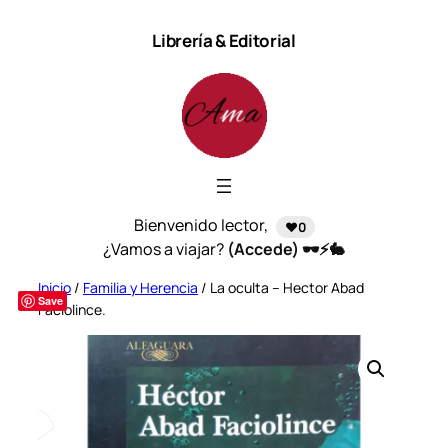
Saltar
Librería & Editorial
al
contenido
Bienvenido lector,
❤️0
¿Vamos a viajar?
(Accede) 🕶️⚡🐇
Inicio
/
Familia y Herencia
/ La oculta – Hector Abad
Save
Faciolince.