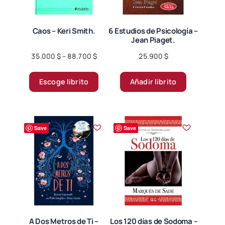
Caos – Keri Smith.
6 Estudios de Psicología –
Jean Piaget.
Price
35.000
$
–
88.700
$
25.900
$
range:
Este
35.000 $
Escoge librito
Añadir librito
producto
through
tiene
88.700 $
múltiples
variantes.
Save
Save
Las
opciones
se
pueden
elegir
en
la
página
A Dos Metros de Ti –
Los 120 días de Sodoma –