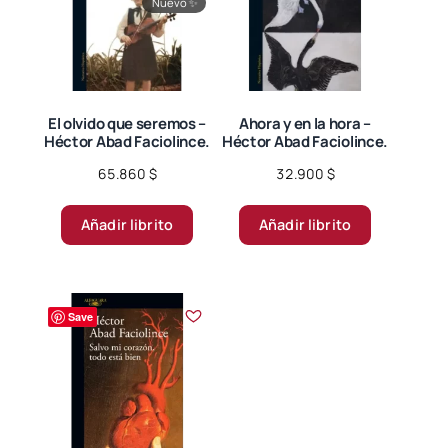
Nuevo
✨
El olvido que seremos –
Ahora y en la hora –
Héctor Abad Faciolince.
Héctor Abad Faciolince.
65.860
$
32.900
$
Añadir librito
Añadir librito
Save