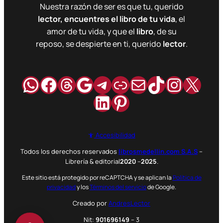
Nuestra razón de ser es que tu, querido
lector, encuentres el libro de tu vida
, el
amor de tu vida, y que el
libro
, de su
reposo, se despierte en ti, querido
lector
.
WhatsApp
Facebook
Hilos
Google
Telegram
Enlace
Correo
TikTok
Instag
X
LinkedIn
Pinterest
Accesibilidad
Todos los derechos reservados
librosmedellin.com S.A.S
–
Librería & editorial
2020
–
2025
.
Este sitio está protegido por reCAPTCHA y se aplican la
Política de
privacidad
y los
Términos del servicio
de Google.
Creado por
AndresLector
Nit:
901696149
– 3