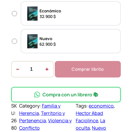
Económico
$
32.900 $
t
h
r
Nuevo
62.900 $
o
u
g
−
+
Comprar librito
h
L
a
6
o
2
c
Compra con un librero 📚
.
u
SK
Category:
Familia y
Tags:
economico
, 
9
l
U:
Herencia
, 
Territorio y
Hector Abad
0
t
26
Pertenencia
, 
Violencia y
Faciolince
, 
La
0
a
80
Conflicto
oculta
, 
Nuevo
–