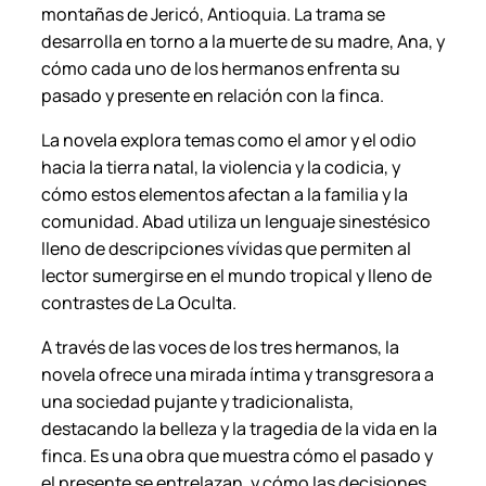
montañas de Jericó, Antioquia. La trama se
c
desarrolla en torno a la muerte de su madre, Ana, y
e
cómo cada uno de los hermanos enfrenta su
.
pasado y presente en relación con la finca.
c
a
La novela explora temas como el amor y el odio
n
hacia la tierra natal, la violencia y la codicia, y
t
cómo estos elementos afectan a la familia y la
i
comunidad. Abad utiliza un lenguaje sinestésico
d
lleno de descripciones vívidas que permiten al
a
lector sumergirse en el mundo tropical y lleno de
d
contrastes de La Oculta.
A través de las voces de los tres hermanos, la
novela ofrece una mirada íntima y transgresora a
una sociedad pujante y tradicionalista,
destacando la belleza y la tragedia de la vida en la
finca. Es una obra que muestra cómo el pasado y
el presente se entrelazan, y cómo las decisiones