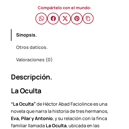
H
$
Compártelo con el mundo:
e
c
t
Sinopsis.
o
r
Otros daticos.
A
b
Valoraciones (0)
a
d
Descripción.
F
a
La Oculta
c
i
“La Oculta”
de Héctor Abad Faciolince es una
o
novela que narra la historia de tres hermanos,
l
Eva, Pilar y Antonio
, y su relación con la finca
i
familiar llamada
La Oculta
, ubicada en las
n