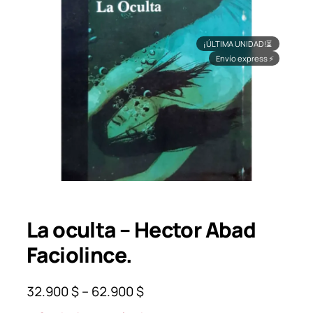
¡ÚLTIMA UNIDAD!
⏳
Envío express
⚡
La oculta – Hector Abad
Faciolince.
P
32.900
$
–
62.900
$
r