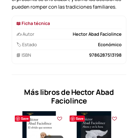
pueden romper con las tradiciones familiares.
📖 Ficha técnica
✍️ Autor
Hector Abad Faciolince
🏷️ Estado
Económico
📘 ISBN
9786287513198
Más libros de Hector Abad
Faciolince
Save
Save