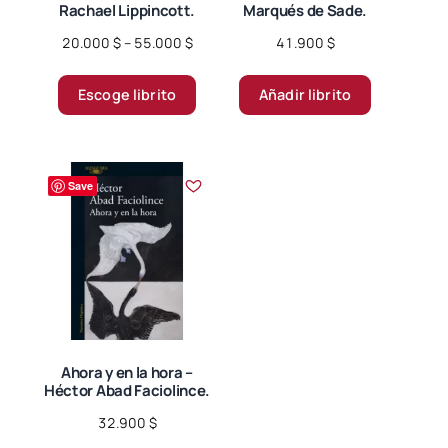
Rachael Lippincott.
Marqués de Sade.
de
producto
Price
20.000
$
–
55.000
$
41.900
$
range:
Este
20.000 $
Escoge librito
Añadir librito
producto
through
tiene
55.000 $
múltiples
variantes.
Save
Las
opciones
se
pueden
elegir
en
la
página
Ahora y en la hora –
Héctor Abad Faciolince.
de
producto
32.900
$