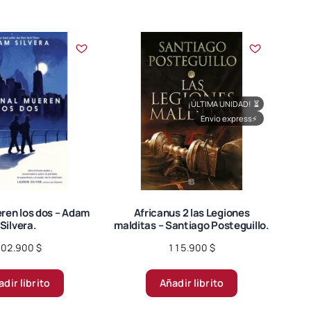
¡ÚLTIMA UNIDAD!
⏳
Envío express
⚡
eren los dos – Adam
Africanus 2 las Legiones
Silvera.
malditas – Santiago Posteguillo.
102.900
$
115.900
$
dir librito
Añadir librito