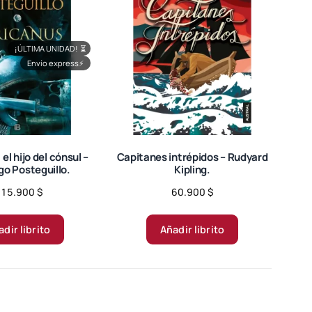
¡ÚLTIMA UNIDAD!
⏳
Envío express
⚡
 el hijo del cónsul –
Capitanes intrépidos – Rudyard
go Posteguillo.
Kipling.
115.900
$
60.900
$
dir librito
Añadir librito