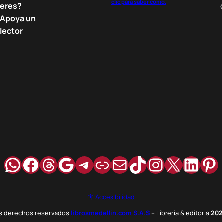
clic para saber cómo.
eres?
Apoya un
lector
WhatsApp
Facebook
Hilos
Google
Telegram
Enlace
Correo
TikTok
Instagra
X
Link
Pi
Accesibilidad
os derechos reservados
librosmedellin.com S.A.S
– Librería & editorial
20