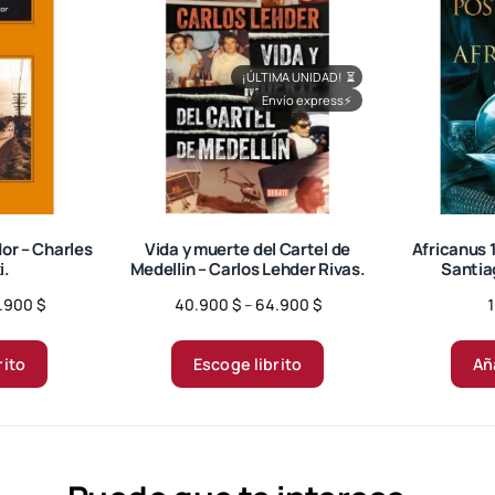
n
.
c
¡ÚLTIMA UNIDAD!
⏳
a
Envío express
⚡
n
t
i
d
a
d
or – Charles
Vida y muerte del Cartel de
Africanus 1
i.
Medellin – Carlos Lehder Rivas.
Santia
Price
Price
.900
$
40.900
$
–
64.900
$
range:
range:
Este
Este
30.900 $
40.900 $
producto
producto
rito
Escoge librito
Aña
through
through
tiene
tiene
66.900 $
64.900 $
múltiples
múltiples
variantes.
variantes.
Las
Las