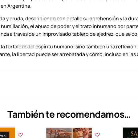
 en Argentina.
a
n
da y cruda, describiendo con detalle su aprehensión y la dura 
M
a humillación, el abuso de poder y el trato inhumano por part
a
a a través de un improvisado tablero de ajedrez, que se conv
r
t
y la fortaleza del espíritu humano, sino también una reflexión 
í
nte, la libertad puede ser arrebatada y cómo, incluso en las 
n
P
é
r
e
z
T
También te recomendamos…
o
b
ó