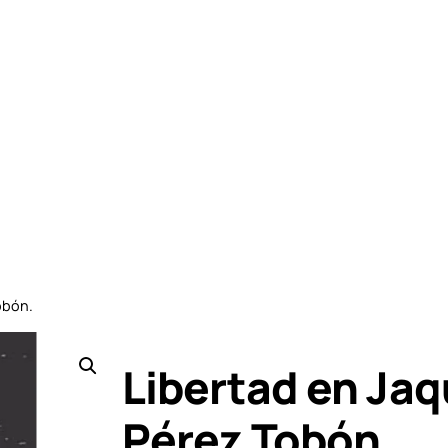
obón.
Libertad en Jaq
Pérez Tobón.