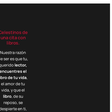
Celestinos de
una cita con
libros.
Nuestra razón
e ser es que tu,
querido
lector,
encuentres el
libro de tu vida
,
el amor de tu
vida, y que el
libro
, de su
reposo, se
despierte en ti,