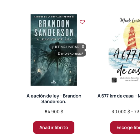
¡ÚLTIMA UNIDAD!
⏳
Envío express
⚡
Aleación de ley – Brandon
A 677 km de casa – 
Sanderson.
84.900
$
30.000
$
–
73
Añadir librito
Escoge lib