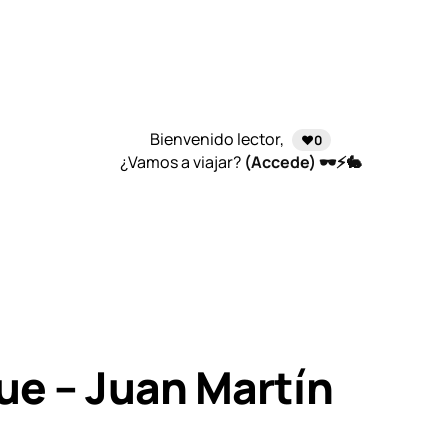
Bienvenido lector,
❤️0
¿Vamos a viajar?
(Accede) 🕶️⚡🐇
ue – Juan Martín