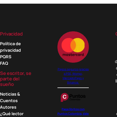
múltiples
variantes.
Las
opciones
se
Privacidad
pueden
elegir
Política de
en
privacidad
la
PQRS
d
página
FAQ
de
Pagos seguros gracias
Se escritor, se
a PSE, Wompi,
producto
parte del
MercadoPago y
Binance.
sueño
Noticias &
Cuentos
Autores
Paga libritos con
¿Qué lector
Puntos Colombia, dale