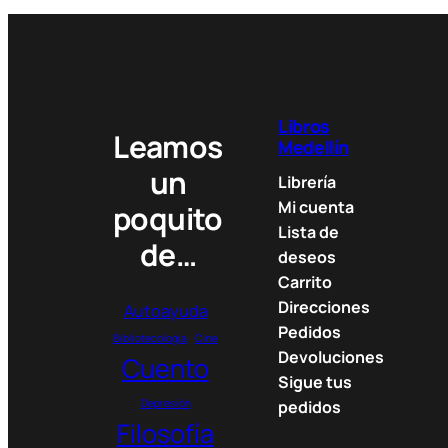
Libros
Leamos
Medellín
un
Librería
Mi cuenta
poquito
Lista de
de…
deseos
Carrito
Direcciones
Autoayuda
Pedidos
Bibliotecología
Cine
Devoluciones
Cuento
Sigue tus
Depresión
pedidos
Filosofía