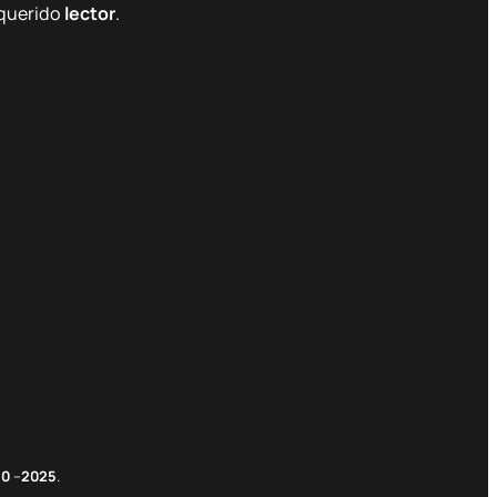
querido
lector
.
m
edIn
nterest
20
–
2025
.