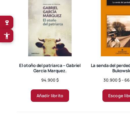
🍷
El otoño del patriarca – Gabriel
La senda del perded
Garcia Marquez.
Bukowsk
94.900
$
30.900
$
–
66
Añadir librito
Escoge lib