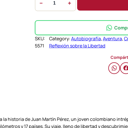
−
+
L
i
b
e
Compra
r
SKU:
Category:
Autobiografía
, 
Aventura
, 
C
t
5571
Reflexión sobre la Libertad
a
d
Compárt
e
n
J
a
q
u
e
–
a la historia de Juan Martín Pérez, un joven colombiano int
J
 kilómetros y 17 países. Su viaje, lleno de libertad y descub
u