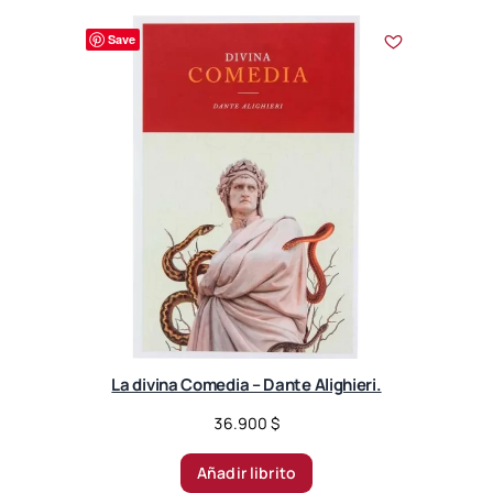
Save
La divina Comedia – Dante Alighieri.
36.900
$
Añadir librito