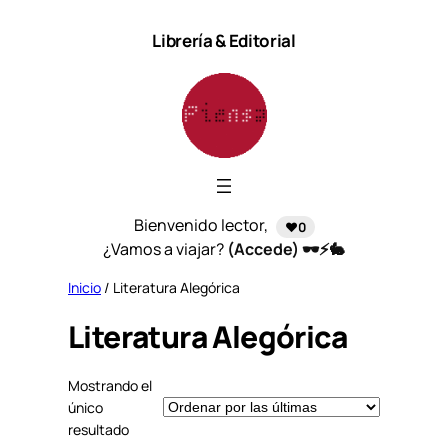
Saltar
Librería & Editorial
al
contenido
Bienvenido lector,
❤️0
¿Vamos a viajar?
(Accede) 🕶️⚡🐇
Inicio
/ Literatura Alegórica
Literatura Alegórica
Mostrando el
único
resultado