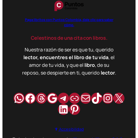
Paga libritos con Puntos Colombia, dale clic para saber
cómo.
Celestinos de una cita con libros.
Nuestra razón de ser es que tu, querido
lector, encuentres el libro de tu vida
, el
amor de tu vida, y que el
libro
, de su
reposo, se despierte en ti, querido
lector
.
WhatsApp
Facebook
Hilos
Google
Telegram
Enlace
Correo
TikTok
Instag
X
LinkedIn
Pinterest
Accesibilidad