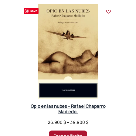
Save
Opio en las nubes – Rafael Chaparro
Madiedo.
P
26.900
$
–
39.900
$
r
i
Escoge librito