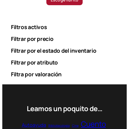
c
e
r
a
Filtros activos
n
g
Filtrar por precio
e
Filtrar por el estado del inventario
:
2
Filtrar por atributo
6
.
Filtra por valoración
9
0
0
$
Leamos un poquito de…
t
h
r
Cuento
Autoayuda
o
Bibliotecología
Cine