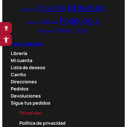
u
Literatura
Filosofía
g
Depresión
h
Pedagogía
Noticias
3
Música
🍷
9
Política
Terror
Personajes
.
9
Libros Medellín
0
Librería
0
Mi cuenta
$
Lista de deseos
Carrito
Direcciones
Pedidos
Devoluciones
Sigue tus pedidos
Privacidad
Política de privacidad