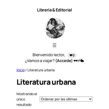
Saltar
Librería & Editorial
al
contenido
Bienvenido lector,
❤️0
¿Vamos a viajar?
(Accede) 🕶️⚡🐇
Inicio
/ Literatura urbana
Literatura urbana
Mostrando el
único
resultado