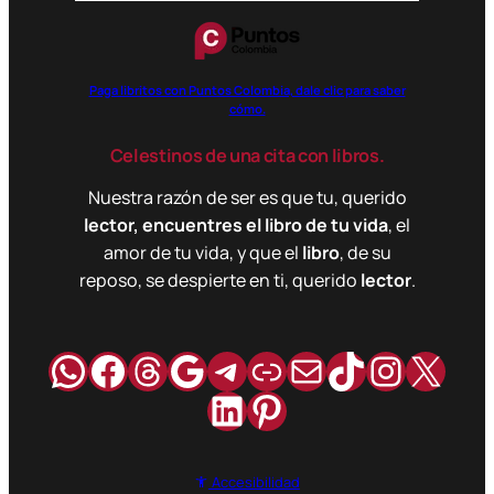
Paga libritos con Puntos Colombia, dale clic para saber
cómo.
Celestinos de una cita con libros.
Nuestra razón de ser es que tu, querido
lector, encuentres el libro de tu vida
, el
amor de tu vida, y que el
libro
, de su
reposo, se despierte en ti, querido
lector
.
WhatsApp
Facebook
Hilos
Google
Telegram
Enlace
Correo
TikTok
Instag
X
LinkedIn
Pinterest
Accesibilidad