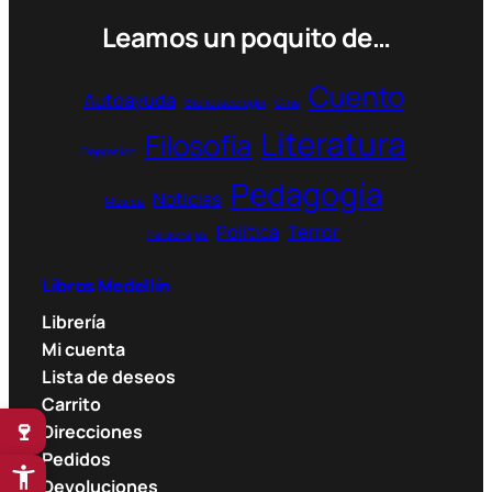
t
0
Leamos un poquito de…
e
g
$
o
Cuento
t
Autoayuda
Bibliotecología
Cine
r
h
í
Literatura
Filosofía
r
Depresión
a
o
Pedagogía
u
Noticias
Música
g
Política
Terror
Personajes
h
8
Libros Medellín
0
.
Librería
0
Mi cuenta
0
Lista de deseos
0
Carrito
🍷
Direcciones
$
Pedidos
Devoluciones