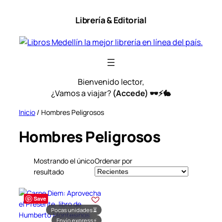
Saltar
Librería & Editorial
al
contenido
Bienvenido lector,
¿Vamos a viajar?
(Accede) 🕶️⚡🐇
Inicio
/ Hombres Peligrosos
Hombres Peligrosos
Mostrando el único
Ordenar por
resultado
Save
Pocas unidades
⏳
Envío express
⚡