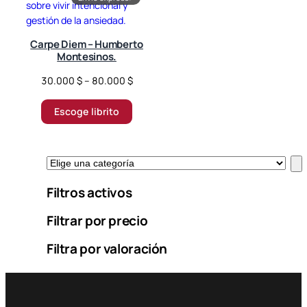
Carpe Diem – Humberto
Montesinos.
P
30.000
$
–
80.000
$
r
i
Escoge librito
c
e
r
E
a
l
n
Filtros activos
i
g
g
e
Filtrar por precio
e
:
u
3
Filtra por valoración
n
0
a
.
c
0
a
0