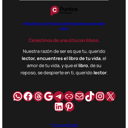
Paga libritos con Puntos Colombia, dale clic para saber
cómo.
Celestinos de una cita con libros.
Nuestra razón de ser es que tu, querido
lector, encuentres el libro de tu vida
, el
amor de tu vida, y que el
libro
, de su
reposo, se despierte en ti, querido
lector
.
WhatsApp
Facebook
Hilos
Google
Telegram
Enlace
Correo
TikTok
Instag
X
LinkedIn
Pinterest
Accesibilidad