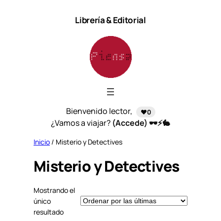
Saltar
Librería & Editorial
al
contenido
Bienvenido lector,
❤️0
¿Vamos a viajar?
(Accede) 🕶️⚡🐇
Inicio
/ Misterio y Detectives
Misterio y Detectives
Mostrando el
único
resultado