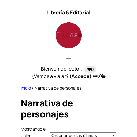
Saltar
Librería & Editorial
al
contenido
Bienvenido lector,
❤️0
¿Vamos a viajar?
(Accede) 🕶️⚡🐇
Inicio
/ Narrativa de personajes
Narrativa de
personajes
Mostrando el
único