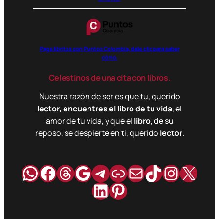
Paga libritos con Puntos Colombia, dale clic para saber
cómo.
Celestinos de una cita con libros.
Nuestra razón de ser es que tu, querido
lector, encuentres el libro de tu vida
, el
amor de tu vida, y que el
libro
, de su
reposo, se despierte en ti, querido
lector
.
WhatsApp
Facebook
Hilos
Google
Telegram
Enlace
Correo
TikTok
Instag
X
LinkedIn
Pinterest