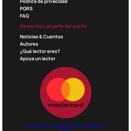
Política de privacidad
PQRS
FAQ
Se escritor, se parte del sueño
Noticias & Cuentos
Autores
¿Qué lector eres?
Apoya un lector
Pagos seguros gracias a PSE, Wompi, MercadoPago y
Binance.