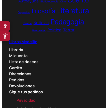
Cuento
Autoayuda
Bibliotecología
Cine
Literatura
Filosofía
Depresión
Pedagogía
Noticias
Música
🍷
Política
Terror
Personajes
Libros Medellín
Librería
Mi cuenta
Lista de deseos
Carrito
Direcciones
Pedidos
Devoluciones
Sigue tus pedidos
Privacidad