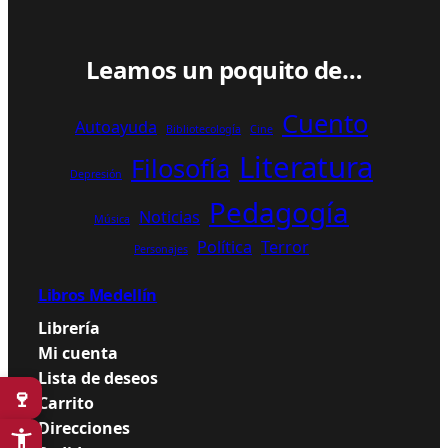
$
Leamos un poquito de…
t
h
r
Cuento
Autoayuda
o
Bibliotecología
Cine
u
Literatura
Filosofía
g
Depresión
h
Pedagogía
Noticias
7
Música
0
Política
Terror
Personajes
.
0
Libros Medellín
0
Librería
0
Mi cuenta
$
Lista de deseos
🍷
Carrito
Direcciones