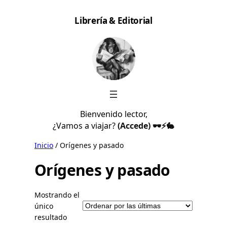
Saltar
Librería & Editorial
al
contenido
Bienvenido lector,
¿Vamos a viajar?
(Accede) 🕶️⚡🐇
Inicio
/ Orígenes y pasado
Orígenes y pasado
Mostrando el
único
resultado