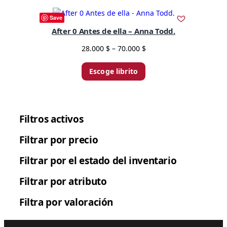
Save
After 0 Antes de ella – Anna Todd.
P
28.000
$
–
70.000
$
r
i
Escoge librito
c
e
r
a
Filtros activos
n
g
Filtrar por precio
e
Filtrar por el estado del inventario
:
2
Filtrar por atributo
8
.
Filtra por valoración
0
0
0