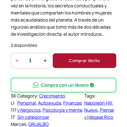
vez en la historia, los secretos conductuales y
mentales que comparten los hombres y mujeres
más acaudalados del planeta. A través de un
riguroso análisis que tomó más de dos décadas
de investigación directa, el autor introduce…
2 disponibles
−
+
Comprar librito
P
i
e
n
Compra con un librero 📚
s
SK
Category:
Crecimiento
Tags:
e
U:
Personal
, 
Autoayuda
, 
Finanzas
Napoleón Hill
, 
y
117
y Negocios
, 
Psicología y mente
, 
Nuevo
, 
Piense
h
17
Sin categorizar
y Hágase Rico
á
Marcas:
GRIJALBO