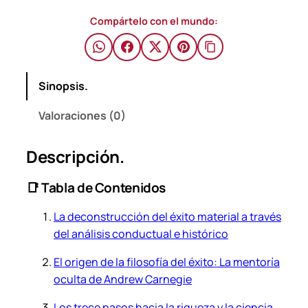
g
a
Compártelo con el mundo:
s
e
r
Sinopsis.
i
c
Valoraciones (0)
o
–
Descripción.
N
a
📑 Tabla de Contenidos
p
o
La deconstrucción del éxito material a través
l
del análisis conductual e histórico
e
o
El origen de la filosofía del éxito: La mentoría
n
oculta de Andrew Carnegie
H
Los trece pasos hacia la riqueza y la ciencia