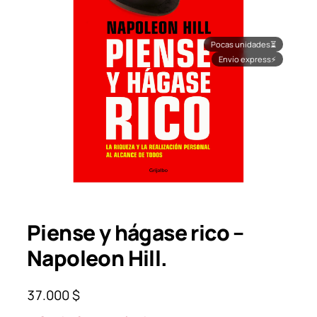
Pocas unidades
⏳
Envío express
⚡
Piense y hágase rico –
Napoleon Hill.
37.000
$