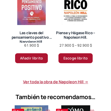
Las claves del
Piense y Hágase Rico –
pensamiento positivo –
Napoleon Hill.
Napoleon Hill.
Price
61.900
$
27.900
$
–
92.900
$
range:
Este
27.900 $
Añadir librito
Escoge librito
producto
through
tiene
92.900 $
múltiples
variantes.
Ver toda la obra de Napoleon Hill →
Las
opciones
También te recomendamos…
se
pueden
elegir