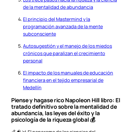
i
de la mentalidad de abundancia
l
l
El principio del Mastermind y la
.
programación avanzada de la mente
c
subconsciente
a
n
Autosugestión y el manejo de los miedos
t
crónicos que paralizan el crecimiento
i
personal
d
El impacto de los manuales de educación
a
financiera en el tejido empresarial de
d
Medellín
Piense y hagase rico Napoleon Hill libro: El
tratado definitivo sobre la mentalidad de
abundancia, las leyes del éxito y la
psicología de la riqueza global 💰