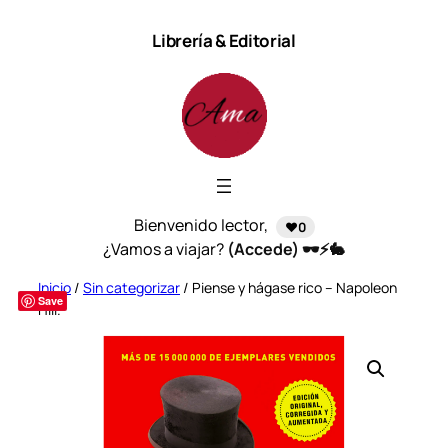
Saltar
Librería & Editorial
al
contenido
Bienvenido lector,
❤️0
¿Vamos a viajar?
(Accede) 🕶️⚡🐇
Inicio
/
Sin categorizar
/ Piense y hágase rico – Napoleon
Save
Hill.