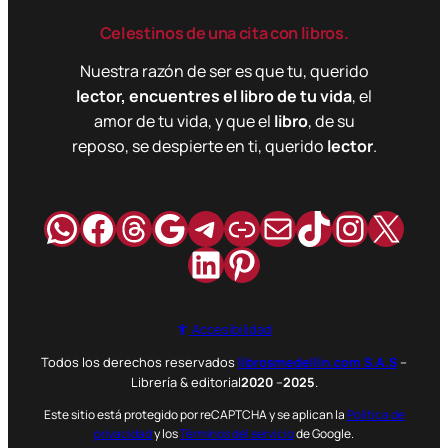
Celestinos de una cita con libros.
Nuestra razón de ser es que tu, querido
lector, encuentres el libro de tu vida
, el
amor de tu vida, y que el
libro
, de su
reposo, se despierte en ti, querido
lector
.
WhatsApp
Facebook
Hilos
Google
Telegram
Enlace
Correo
TikTok
Instag
X
LinkedIn
Pinterest
Accesibilidad
Todos los derechos reservados
librosmedellin.com S.A.S
–
Librería & editorial
2020
–
2025
.
Este sitio está protegido por reCAPTCHA y se aplican la
Política de
privacidad
y los
Términos del servicio
de Google.