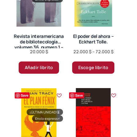
Revista interamericana
El poder del ahora –
de bibliotecología
Eckhart Tolle.
volumen 36, numero 1 –
Price
20.000
$
22.000
$
–
72.000
$
Universidad de Antioquia.
range:
Este
22.000 $
Añadir librito
Escoge librito
producto
through
tiene
72.000 $
múltiples
variantes.
Save
Save
Las
opciones
¡ÚLTIMA UNIDAD!
⏳
se
Envío express
⚡
pueden
elegir
en