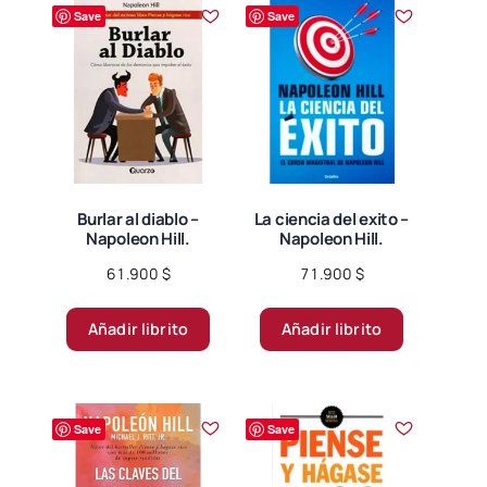
Save
Save
Burlar al diablo –
La ciencia del exito –
Napoleon Hill.
Napoleon Hill.
61.900
$
71.900
$
Añadir librito
Añadir librito
Save
Save