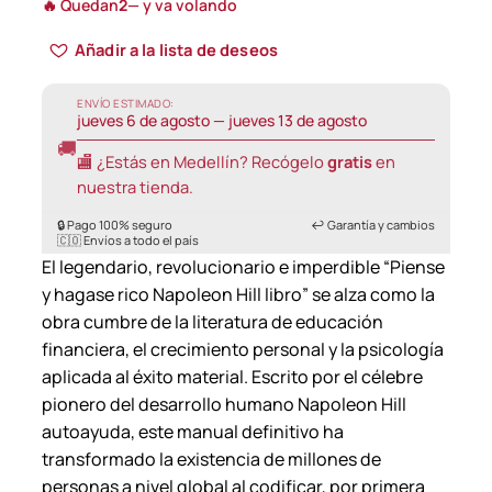
🔥 Quedan
2
— y va volando
Añadir a la lista de deseos
ENVÍO ESTIMADO:
jueves 6 de agosto — jueves 13 de agosto
🚚
🏬 ¿Estás en Medellín? Recógelo
gratis
en
nuestra tienda.
🔒 Pago 100% seguro
↩️ Garantía y cambios
🇨🇴 Envíos a todo el país
El legendario, revolucionario e imperdible “Piense
y hagase rico Napoleon Hill libro” se alza como la
obra cumbre de la literatura de educación
financiera, el crecimiento personal y la psicología
aplicada al éxito material. Escrito por el célebre
pionero del desarrollo humano Napoleon Hill
autoayuda, este manual definitivo ha
transformado la existencia de millones de
personas a nivel global al codificar, por primera