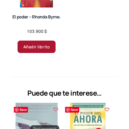
en
en
la
la
página
página
El poder – Rhonda Byrne.
de
de
producto
producto
103.900
$
Añadir librito
Puede que te interese…
Save
Save
Envío express
⚡