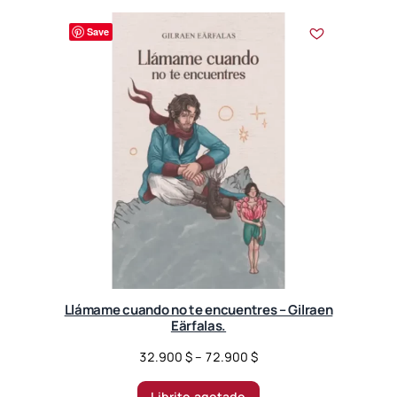
Save
Llámame cuando no te encuentres – Gilraen
Eärfalas.
P
32.900
$
–
72.900
$
r
i
Librito agotado