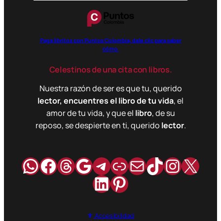
Paga libritos con Puntos Colombia, dale clic para saber
cómo.
Celestinos de una cita con libros.
Nuestra razón de ser es que tu, querido
lector, encuentres el libro de tu vida
, el
amor de tu vida, y que el
libro
, de su
reposo, se despierte en ti, querido
lector
.
WhatsApp
Facebook
Hilos
Google
Telegram
Enlace
Correo
TikTok
Instag
X
LinkedIn
Pinterest
Accesibilidad