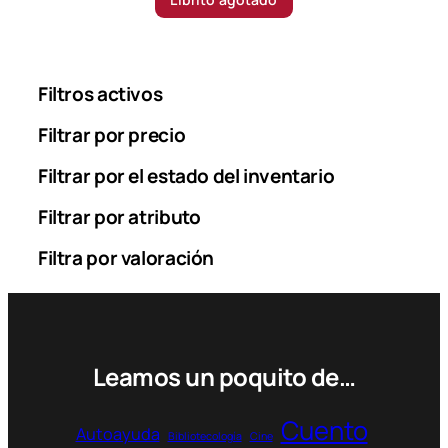
c
e
r
a
Filtros activos
n
g
Filtrar por precio
e
Filtrar por el estado del inventario
:
3
Filtrar por atributo
2
.
Filtra por valoración
9
0
0
$
Leamos un poquito de…
t
h
r
Cuento
Autoayuda
o
Bibliotecología
Cine