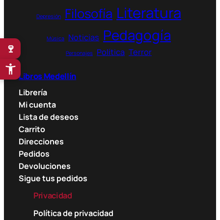
u
Literatura
Filosofía
g
Depresión
h
Pedagogía
Noticias
7
Música
🍷
2
Política
Terror
Personajes
.
9
Libros Medellín
0
Librería
0
Mi cuenta
$
Lista de deseos
Carrito
Direcciones
Pedidos
Devoluciones
Sigue tus pedidos
Privacidad
Política de privacidad