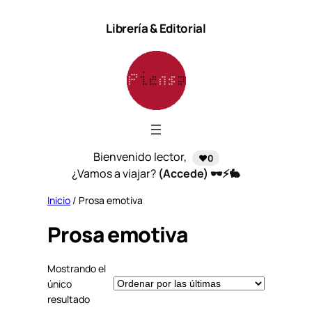
Saltar
Librería & Editorial
al
contenido
Bienvenido lector,
❤️0
¿Vamos a viajar?
(Accede) 🕶️⚡🐇
Inicio
/ Prosa emotiva
Prosa emotiva
Mostrando el
único
resultado