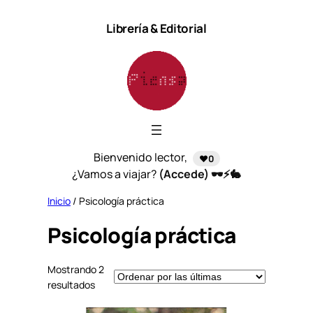
Saltar
Librería & Editorial
al
contenido
Bienvenido lector,
❤️0
¿Vamos a viajar?
(Accede) 🕶️⚡🐇
Inicio
/ Psicología práctica
Psicología práctica
Mostrando 2
S
resultados
o