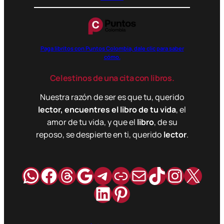
Paga libritos con Puntos Colombia, dale clic para saber
cómo.
Celestinos de una cita con libros.
Nuestra razón de ser es que tu, querido
lector, encuentres el libro de tu vida
, el
amor de tu vida, y que el
libro
, de su
reposo, se despierte en ti, querido
lector
.
WhatsApp
Facebook
Hilos
Google
Telegram
Enlace
Correo
TikTok
Instag
X
LinkedIn
Pinterest