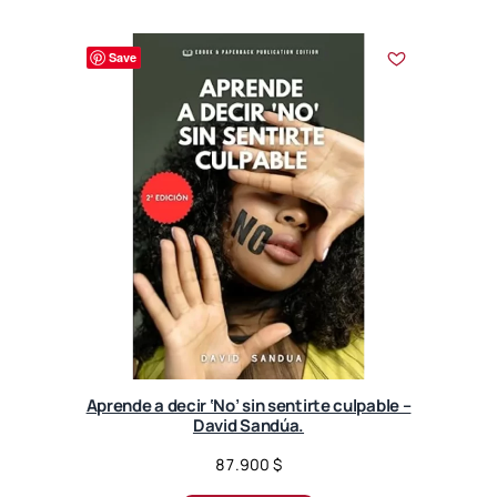
Save
Aprende a decir ‘No’ sin sentirte culpable –
David Sandúa.
87.900
$