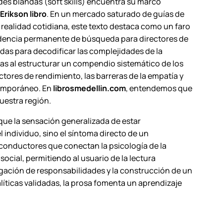
ades blandas (
soft skills
) encuentra su marco
rikson libro
. En un mercado saturado de guías de
realidad cotidiana, este texto destaca como un faro
ndencia permanente de búsqueda para directores de
as para decodificar las complejidades de la
s al estructurar un compendio sistemático de los
tores de rendimiento, las barreras de la empatía y
ntemporáneo. En
librosmedellin.com
, entendemos que
uestra región.
que la sensación generalizada de estar
individuo, sino el síntoma directo de un
 conductores que conectan la psicología de la
cial, permitiendo al usuario de la lectura
legación de responsabilidades y la construcción de un
íticas validadas, la prosa fomenta un aprendizaje