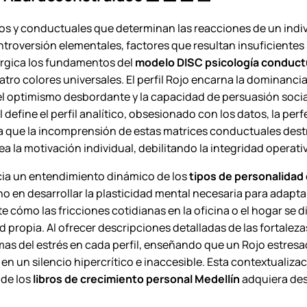
cos y conductuales que determinan las reacciones de un ind
introversión elementales, factores que resultan insuficientes 
rúrgica los fundamentos del
modelo DISC psicología conduct
o colores universales. El perfil Rojo encarna la dominancia, 
el optimismo desbordante y la capacidad de persuasión social; 
l define el perfil analítico, obsesionado con los datos, la pe
a que la incomprensión de estas matrices conductuales destr
ea la motivación individual, debilitando la integridad opera
cia un entendimiento dinámico de los
tipos de personalidad
no en desarrollar la plasticidad mental necesaria para adapta
e cómo las fricciones cotidianas en la oficina o el hogar se
propia. Al ofrecer descripciones detalladas de las fortalezas
rmas del estrés en cada perfil, enseñando que un Rojo estresad
a en un silencio hipercrítico e inaccesible. Esta contextualiz
 de los
libros de crecimiento personal Medellín
adquiera dest