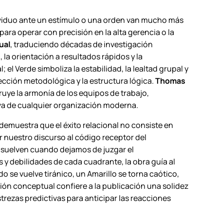
ividuo ante un estímulo o una orden van mucho más
para operar con precisión en la alta gerencia o la
ual
, traduciendo décadas de investigación
la orientación a resultados rápidos y la
el Verde simboliza la estabilidad, la lealtad grupal y
rfección metodológica y la estructura lógica.
Thomas
uye la armonía de los equipos de trabajo,
tiva de cualquier organización moderna.
demuestra que el éxito relacional no consiste en
r nuestro discurso al código receptor del
 disuelven cuando dejamos de juzgar el
 y debilidades de cada cuadrante, la obra guía al
o se vuelve tiránico, un Amarillo se torna caótico,
ación conceptual confiere a la publicación una solidez
rezas predictivas para anticipar las reacciones