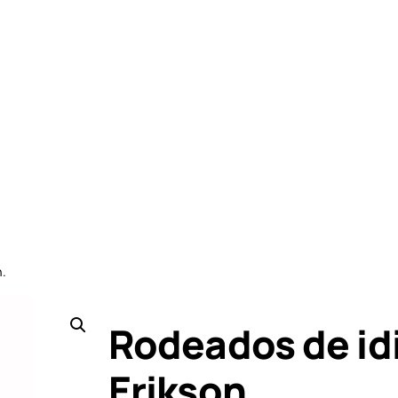
.
Rodeados de id
Erikson.