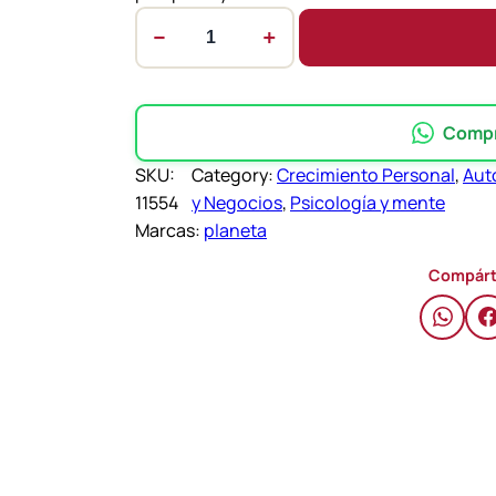
−
+
R
o
d
e
Compra
a
SKU:
Category:
Crecimiento Personal
, 
Aut
d
11554
y Negocios
, 
Psicología y mente
o
Marcas:
planeta
s
d
Compárt
e
i
d
i
o
t
a
s