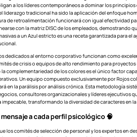
igan a los líderes contemporáneos a dominar los principios d
del liderazgo tradicional ha sido la aplicación del enfoqu
ra de retroalimentación funcionará con igual efectividad pa
nearse con la matriz DISC de los empleados, demostrando qu
asivas a un Azul estricto es una receta garantizada para el ag
ucional.
los dedicados al entorno corporativo funcionan como excelen
ités de crisis o equipos de alto rendimiento para proyectos
o la complementariedad de los colores es el único factor cap
perativos. Un equipo compuesto exclusivamente por Rojos col
á en la parálisis por análisis crónica. Esta metodología sis
negocios, consultores organizacionales y líderes ejecutivos 
impecable, transformando la diversidad de caracteres en la 
mensaje a cada perfil psicológico 🧠
 que los comités de selección de personal y los expertos en 