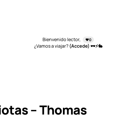
Bienvenido lector,
❤️0
¿Vamos a viajar?
(Accede) 🕶️⚡🐇
iotas – Thomas