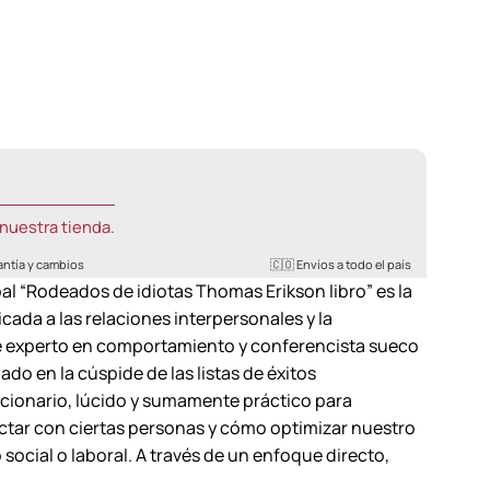
nuestra tienda.
antía y cambios
🇨🇴 Envíos a todo el país
al “Rodeados de idiotas Thomas Erikson libro” es la
cada a las relaciones interpersonales y la
ebre experto en comportamiento y conferencista sueco
do en la cúspide de las listas de éxitos
ucionario, lúcido y sumamente práctico para
tar con ciertas personas y cómo optimizar nuestro
ocial o laboral. A través de un enfoque directo,