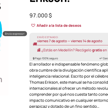
97.000
$
Añadir a la lista de deseos
Envío express
⚡
ENVÍO ESTIMADO:
viernes 7 de agosto — viernes 14 de agosto
🚚
🏬 ¿Estás en Medellín? Recógelo
gratis
en 
🔒 Pago 100% seguro
↩️ Gar
El arrollador e indispensable fenómeno glob
obra cumbre de la divulgación científica apli
inteligencia relacional. Escrito por el cél
Thomas Erikson, este manual se ha consolida
internacionales al ofrecer un método revol
comprender por qué nos cuesta tanto conec
impacto comunicativo en cualquier entorno s
perspicaz y dotado de un fino sentido…