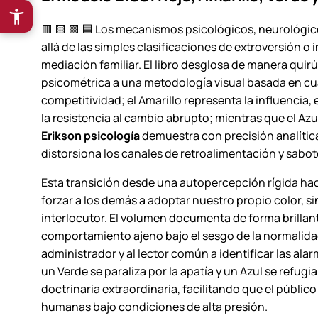
🟥 🟨 🟩 🟦 Los mecanismos psicológicos, neurológi
allá de las simples clasificaciones de extroversión o 
mediación familiar. El libro desglosa de manera qui
psicométrica a una metodología visual basada en cuatr
competitividad; el Amarillo representa la influencia, 
la resistencia al cambio abrupto; mientras que el Azu
Erikson psicología
demuestra con precisión analític
distorsiona los canales de retroalimentación y sabot
Esta transición desde una autopercepción rígida ha
forzar a los demás a adoptar nuestro propio color, si
interlocutor. El volumen documenta de forma brillant
comportamiento ajeno bajo el sesgo de la normalidad 
administrador y al lector común a identificar las ala
un Verde se paraliza por la apatía y un Azul se refugi
doctrinaria extraordinaria, facilitando que el público
humanas bajo condiciones de alta presión.