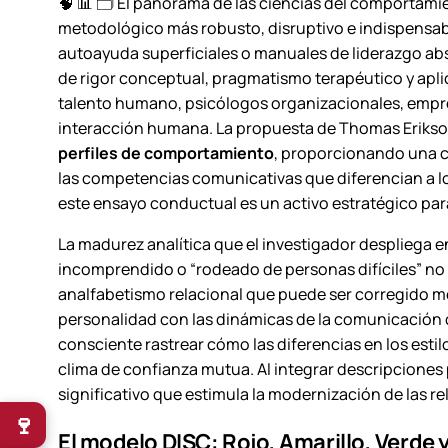
🧠 📊 🗂️ El panorama de las ciencias del comportamie
metodológico más robusto, disruptivo e indispensab
autoayuda superficiales o manuales de liderazgo abs
de rigor conceptual, pragmatismo terapéutico y apl
talento humano, psicólogos organizacionales, empre
interacción humana. La propuesta de Thomas Erikson
perfiles de comportamiento
, proporcionando una ca
las competencias comunicativas que diferencian a lo
este ensayo conductual es un activo estratégico para
La madurez analítica que el investigador despliega 
incomprendido o “rodeado de personas difíciles” no 
analfabetismo relacional que puede ser corregido me
personalidad con las dinámicas de la comunicación c
consciente rastrear cómo las diferencias en los esti
clima de confianza mutua. Al integrar descripciones
significativo que estimula la modernización de las re
🍷
El modelo DISC: Rojo, Amarillo, Verde y