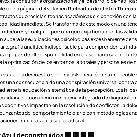
nto, la consultoría organizacional y el desarrollo de habilid
t
le en las páginas del volumen
Rodeados de idiotas Thomas E
i
tractos que reciclan teorías académicas sin conexión con la 
d
icabilidad inmediata. Se transforma de este modo en una te
a
ndedores y cualquier persona que exija herramientas validad
d
 supera las explicaciones psicológicas excesivamente densa
rtografía analítica indispensable para comprender los induc
s equipos de alta disponibilidad en el escenario social co
 la optimización de los entornos laborales y personales de n
en esta obra demuestra con una solvencia técnica impecable 
es una consecuencia de una conspiración universal contra el 
diante la educación sistemática de la percepción. Los hilos
otidiana actúan como un sistema integrado de diagnóstico so
los cognitivos impactan en la resolución de conflictos, la de
 punzantes del comportamiento diario con metodologías anal
laciones humanas en la sociedad civil.
 Azul deconstruidos 🟥 🟨 🟩 🟦