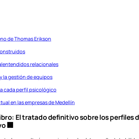
–
T
h
o
m
eno de Thomas Erikson
a
construidos
s
E
alentendidos relacionales
r
i
 y la gestión de equipos
k
 cada perfil psicológico
s
o
ctual en las empresas de Medellín
n
.
bro: El tratado definitivo sobre los perfil
c
vo 🏢
a
n