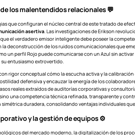
 de los malentendidos relacionales 💬
gias que configuran el núcleo central de este tratado de efec
unicación asertiva
. Las investigaciones de Erikson revolu
que el verdadero emisor inteligente debe poseer la competen
a en la deconstrucción de los ruidos comunicacionales que e
o un perfil Rojo puede comunicarse con un Azul sin activa
 su entusiasmo extrovertido.
con rigor conceptual cómo la escucha activa y la calibración
hostilidad defensiva y encauzar la energía de los colaborado
s reales extraídos de auditorías corporativas y consultorías 
 sino una competencia técnica refinada, transparente y contr
 simétrica duradera, consolidando ventajas individuales que 
porativo y la gestión de equipos ⚙️
cnológicos del mercado moderno, la digitalización de los proc