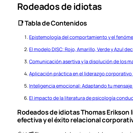
Rodeados de idiotas
📑 Tabla de Contenidos
Epistemología del comportamiento y el fenóm
El modelo DISC: Rojo, Amarillo, Verde y Azul de
Comunicación asertiva y la disolución de los m
Aplicación práctica en el liderazgo corporativo
Inteligencia emocional: Adaptando tu mensaje a
El impacto de la literatura de psicología condu
Rodeados de idiotas Thomas Erikson li
efectiva y el éxito relacional corporati