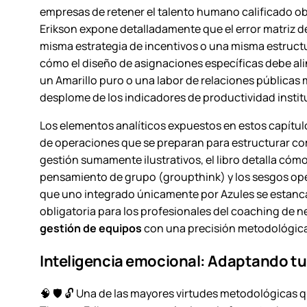
empresas de retener el talento humano calificado obl
Erikson expone detalladamente que el error matriz 
misma estrategia de incentivos o una misma estructu
cómo el diseño de asignaciones específicas debe ali
un Amarillo puro o una labor de relaciones públicas m
desplome de los indicadores de productividad instit
Los elementos analíticos expuestos en estos capítu
de operaciones que se preparan para estructurar com
gestión sumamente ilustrativos, el libro detalla cóm
pensamiento de grupo (
groupthink
) y los sesgos o
que uno integrado únicamente por Azules se estancar
obligatoria para los profesionales del coaching de 
gestión de equipos
con una precisión metodológica 
Inteligencia emocional: Adaptando tu 
🧠 🛡️ 🔓 Una de las mayores virtudes metodológicas