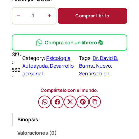
−
+
Comprar librito
S
e
n
t
Compra con un librero 📚
i
SKU
r
Category:
Psicología
, 
Tags:
Dr. David D.
:
s
Autoayuda
, 
Desarrollo
Burns.
, 
Nuevo
, 
539
e
personal
Sentirse bien
1
b
i
Compártelo con el mundo:
e
n
–
Sinopsis.
D
r
Valoraciones (0)
.