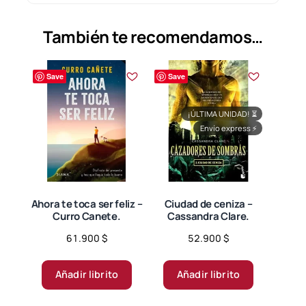
También te recomendamos…
Save
Save
¡ÚLTIMA UNIDAD!
⏳
Envío express
⚡
Ahora te toca ser feliz –
Ciudad de ceniza –
Curro Canete.
Cassandra Clare.
61.900
$
52.900
$
Añadir librito
Añadir librito