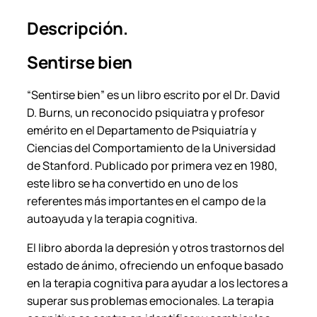
D
Descripción.
a
v
Sentirse bien
i
d
“Sentirse bien” es un libro escrito por el Dr. David
D
D. Burns, un reconocido psiquiatra y profesor
.
emérito en el Departamento de Psiquiatría y
B
Ciencias del Comportamiento de la Universidad
u
de Stanford. Publicado por primera vez en 1980,
r
este libro se ha convertido en uno de los
n
referentes más importantes en el campo de la
s
autoayuda y la terapia cognitiva.
.
c
El libro aborda la depresión y otros trastornos del
a
estado de ánimo, ofreciendo un enfoque basado
n
en la terapia cognitiva para ayudar a los lectores a
t
superar sus problemas emocionales. La terapia
i