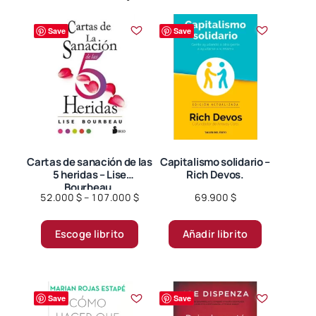
Save
Save
Cartas de sanación de las
Capitalismo solidario –
5 heridas – Lise
Rich Devos.
Bourbeau.
Price
52.000
$
–
107.000
$
69.900
$
range:
Este
52.000 $
Escoge librito
Añadir librito
producto
through
tiene
107.000 $
múltiples
variantes.
Save
Save
Las