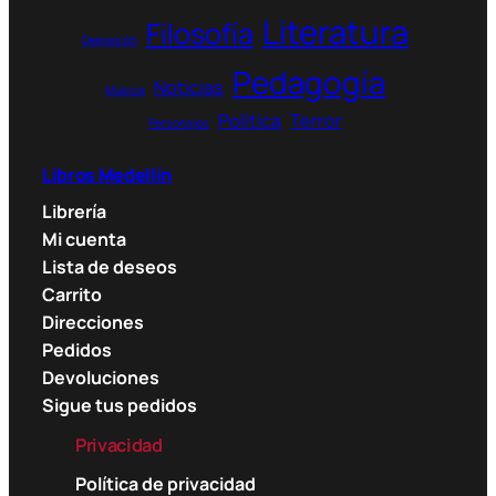
Literatura
página
Filosofía
Depresión
de
Pedagogía
producto
Noticias
Música
Política
Terror
Personajes
Libros Medellín
Librería
Mi cuenta
Lista de deseos
Carrito
Direcciones
Pedidos
Devoluciones
Sigue tus pedidos
Privacidad
Política de privacidad