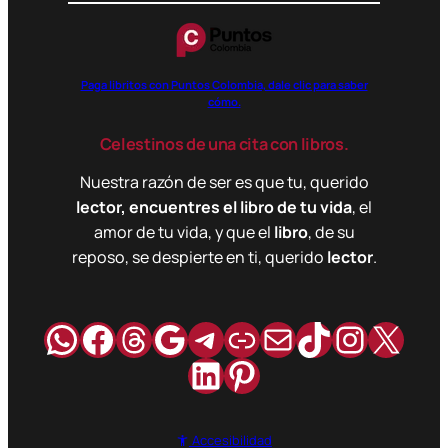
Paga libritos con Puntos Colombia, dale clic para saber
cómo.
Celestinos de una cita con libros.
Nuestra razón de ser es que tu, querido
lector, encuentres el libro de tu vida
, el
amor de tu vida, y que el
libro
, de su
reposo, se despierte en ti, querido
lector
.
WhatsApp
Facebook
Hilos
Google
Telegram
Enlace
Correo
TikTok
Instag
X
LinkedIn
Pinterest
Accesibilidad