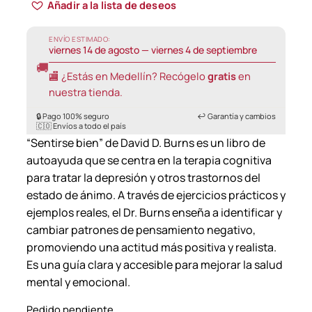
Añadir a la lista de deseos
ENVÍO ESTIMADO:
viernes 14 de agosto — viernes 4 de septiembre
🚚
🏬 ¿Estás en Medellín? Recógelo
gratis
en
nuestra tienda.
🔒 Pago 100% seguro
↩️ Garantía y cambios
🇨🇴 Envíos a todo el país
“Sentirse bien” de David D. Burns es un libro de
autoayuda que se centra en la terapia cognitiva
para tratar la depresión y otros trastornos del
estado de ánimo. A través de ejercicios prácticos y
ejemplos reales, el Dr. Burns enseña a identificar y
cambiar patrones de pensamiento negativo,
promoviendo una actitud más positiva y realista.
Es una guía clara y accesible para mejorar la salud
mental y emocional.
Pedido pendiente.