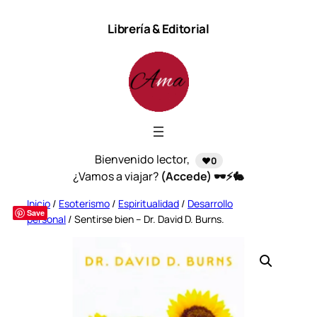
Saltar
Librería & Editorial
al
contenido
Bienvenido lector,
❤️0
¿Vamos a viajar?
(Accede) 🕶️⚡🐇
Inicio
/
Esoterismo
/
Espiritualidad
/
Desarrollo
Save
personal
/ Sentirse bien – Dr. David D. Burns.