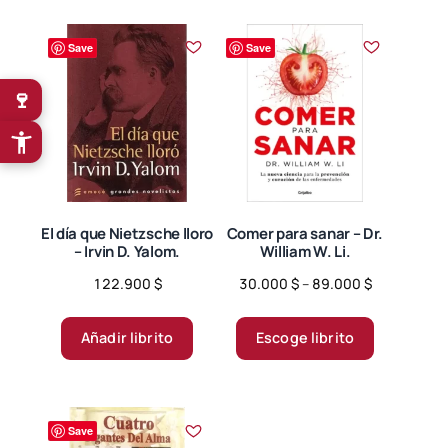
Save
Save
🍷
El día que Nietzsche lloro
Comer para sanar – Dr.
– Irvin D. Yalom.
William W. Li.
Price
122.900
$
30.000
$
–
89.000
$
range:
Este
30.000 $
producto
Añadir librito
Escoge librito
through
tiene
89.000 $
múltiples
variantes.
Save
Las