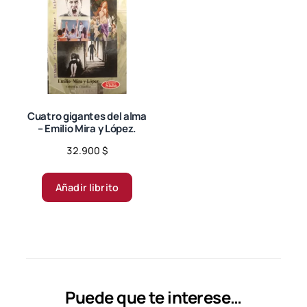
opciones
se
pueden
elegir
en
la
página
Cuatro gigantes del alma
– Emilio Mira y López.
de
producto
32.900
$
Añadir librito
Puede que te interese…