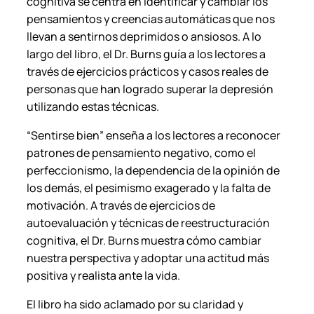
cognitiva se centra en identificar y cambiar los
d
pensamientos y creencias automáticas que nos
a
llevan a sentirnos deprimidos o ansiosos. A lo
d
largo del libro, el Dr. Burns guía a los lectores a
través de ejercicios prácticos y casos reales de
personas que han logrado superar la depresión
utilizando estas técnicas.
“Sentirse bien” enseña a los lectores a reconocer
patrones de pensamiento negativo, como el
perfeccionismo, la dependencia de la opinión de
los demás, el pesimismo exagerado y la falta de
motivación. A través de ejercicios de
autoevaluación y técnicas de reestructuración
cognitiva, el Dr. Burns muestra cómo cambiar
nuestra perspectiva y adoptar una actitud más
positiva y realista ante la vida.
El libro ha sido aclamado por su claridad y