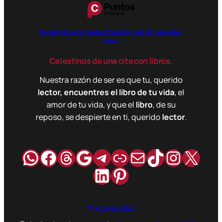
Paga libritos con Puntos Colombia, dale clic para saber
cómo.
Celestinos de una cita con libros.
Nuestra razón de ser es que tu, querido
lector, encuentres el libro de tu vida
, el
amor de tu vida, y que el
libro
, de su
reposo, se despierte en ti, querido
lector
.
WhatsApp
Facebook
Hilos
Google
Telegram
Enlace
Correo
TikTok
Instag
X
LinkedIn
Pinterest
Accesibilidad