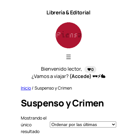
Saltar
Librería & Editorial
al
contenido
Bienvenido lector,
❤️0
¿Vamos a viajar?
(Accede) 🕶️⚡🐇
Inicio
/ Suspenso y Crimen
Suspenso y Crimen
Mostrando el
único
resultado