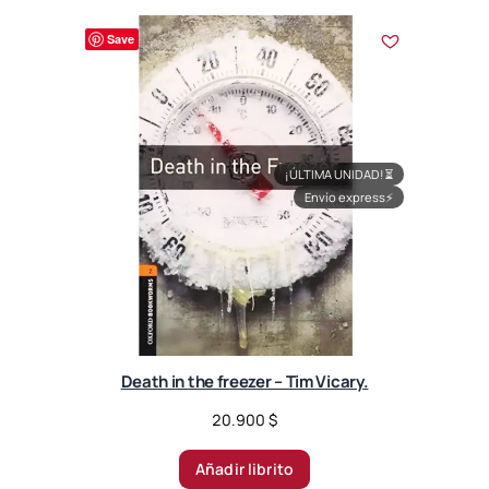
Save
¡ÚLTIMA UNIDAD!
⏳
Envío express
⚡
Death in the freezer – Tim Vicary.
20.900
$
Añadir librito