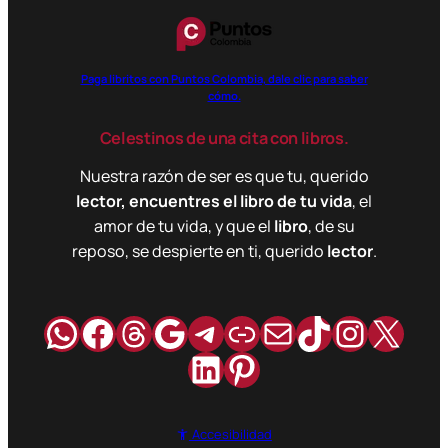
Paga libritos con Puntos Colombia, dale clic para saber
cómo.
Celestinos de una cita con libros.
Nuestra razón de ser es que tu, querido
lector, encuentres el libro de tu vida
, el
amor de tu vida, y que el
libro
, de su
reposo, se despierte en ti, querido
lector
.
WhatsApp
Facebook
Hilos
Google
Telegram
Enlace
Correo
TikTok
Instag
X
LinkedIn
Pinterest
Accesibilidad