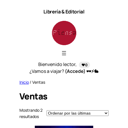
Saltar
Librería & Editorial
al
contenido
Bienvenido lector,
❤️0
¿Vamos a viajar?
(Accede) 🕶️⚡🐇
Inicio
/ Ventas
Ventas
Mostrando 2
S
resultados
o