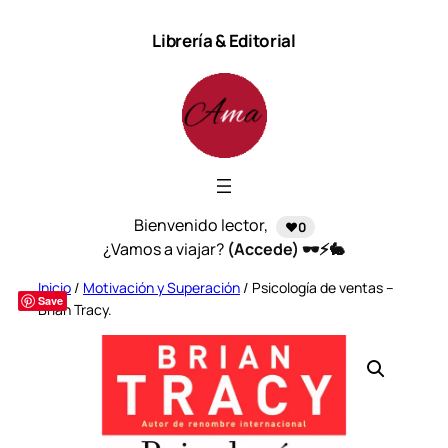
Saltar
Librería & Editorial
al
contenido
Bienvenido lector,
❤️0
¿Vamos a viajar?
(Accede) 🕶️⚡🐇
Inicio
/
Motivación y Superación
/ Psicología de ventas –
Save
Brian Tracy.