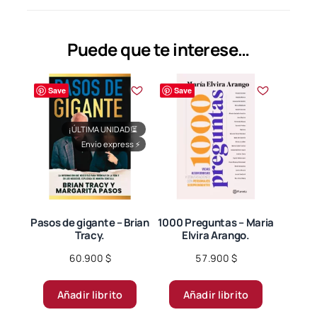
Las
opciones
se
Puede que te interese…
pueden
elegir
Save
Save
en
la
página
¡ÚLTIMA UNIDAD!
⏳
Envío express
⚡
de
producto
Pasos de gigante – Brian
1000 Preguntas – Maria
Tracy.
Elvira Arango.
60.900
$
57.900
$
Añadir librito
Añadir librito