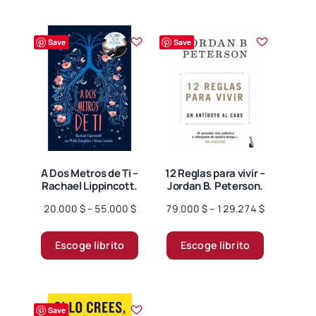
Save
Save
A Dos Metros de Ti –
12 Reglas para vivir –
Rachael Lippincott.
Jordan B. Peterson.
Price
Price
20.000
$
–
55.000
$
79.000
$
–
129.274
$
range:
range:
Este
Este
20.000 $
79.000 $
Escoge librito
Escoge librito
producto
producto
through
through
tiene
tiene
55.000 $
129.274 $
múltiples
múltiples
variantes.
variantes.
Save