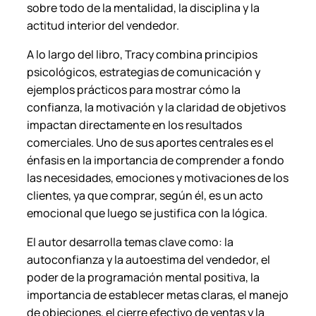
sobre todo de la mentalidad, la disciplina y la
n
actitud interior del vendedor.
t
i
A lo largo del libro, Tracy combina principios
d
psicológicos, estrategias de comunicación y
a
ejemplos prácticos para mostrar cómo la
d
confianza, la motivación y la claridad de objetivos
impactan directamente en los resultados
comerciales. Uno de sus aportes centrales es el
énfasis en la importancia de comprender a fondo
las necesidades, emociones y motivaciones de los
clientes, ya que comprar, según él, es un acto
emocional que luego se justifica con la lógica.
El autor desarrolla temas clave como: la
autoconfianza y la autoestima del vendedor, el
poder de la programación mental positiva, la
importancia de establecer metas claras, el manejo
de objeciones, el cierre efectivo de ventas y la