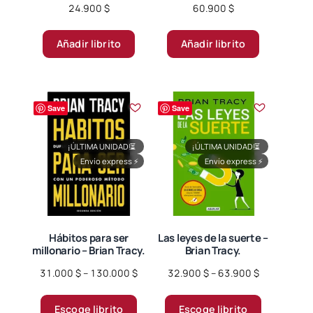
24.900
$
60.900
$
Añadir librito
Añadir librito
Save
Save
¡ÚLTIMA UNIDAD!
⏳
¡ÚLTIMA UNIDAD!
⏳
Envío express
⚡
Envío express
⚡
Hábitos para ser
Las leyes de la suerte –
millonario – Brian Tracy.
Brian Tracy.
Price
Price
31.000
$
–
130.000
$
32.900
$
–
63.900
$
range:
range:
Este
Este
31.000 $
32.900 $
Escoge librito
Escoge librito
producto
producto