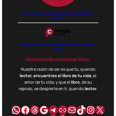
Pagos seguros gracias a PSE, Wompi, MercadoPago y
Binance.
Paga libritos con Puntos Colombia, dale clic para saber
cómo.
Celestinos de una cita con libros.
Nuestra razón de ser es que tu, querido
lector, encuentres el libro de tu vida
, el
amor de tu vida, y que el
libro
, de su
reposo, se despierte en ti, querido
lector
.
WhatsApp
Facebook
Hilos
Google
Telegram
Enlace
Correo
TikTok
Instag
X