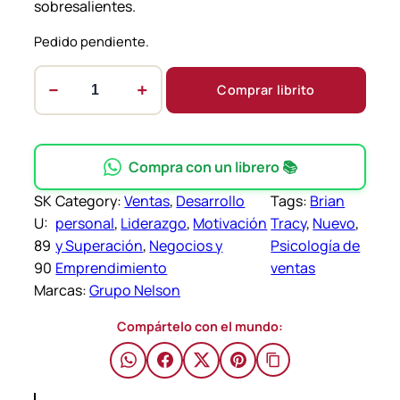
sobresalientes.
Pedido pendiente.
−
+
Comprar librito
P
s
i
c
Compra con un librero 📚
o
SK
Category:
Ventas
, 
Desarrollo
Tags:
Brian
l
U:
personal
, 
Liderazgo
, 
Motivación
Tracy
, 
Nuevo
, 
o
89
y Superación
, 
Negocios y
Psicología de
g
90
Emprendimiento
ventas
í
Marcas:
Grupo Nelson
a
d
Compártelo con el mundo:
e
v
e