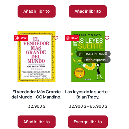
Añadir librito
Añadir librito
Save
Save
¡ÚLTIMA UNIDAD!
⏳
Envío express
⚡
El Vendedor Más Grande
Las leyes de la suerte –
del Mundo – OG Mandino.
Brian Tracy.
Price
32.900
$
32.900
$
–
63.900
$
range:
Este
32.900 $
producto
Añadir librito
Escoge librito
through
tiene