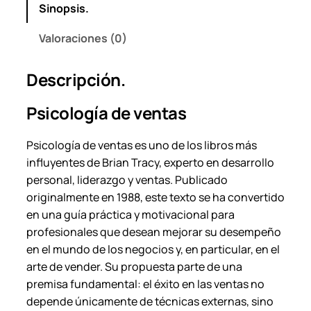
Sinopsis.
n
t
Valoraciones (0)
a
s
Descripción.
–
B
Psicología de ventas
r
i
Psicología de ventas
es uno de los libros más
a
influyentes de Brian Tracy, experto en desarrollo
n
personal, liderazgo y ventas. Publicado
T
originalmente en 1988, este texto se ha convertido
r
en una guía práctica y motivacional para
a
profesionales que desean mejorar su desempeño
c
en el mundo de los negocios y, en particular, en el
y
arte de vender. Su propuesta parte de una
.
premisa fundamental: el éxito en las ventas no
c
depende únicamente de técnicas externas, sino
a