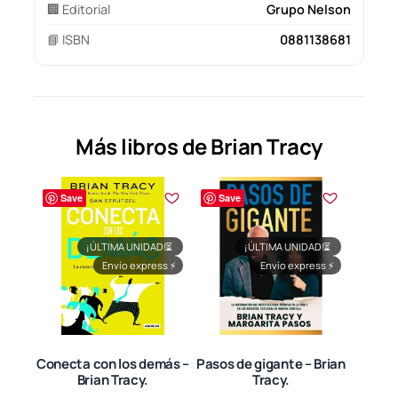
🏢 Editorial
Grupo Nelson
📘 ISBN
0881138681
Más libros de Brian Tracy
Save
Save
¡ÚLTIMA UNIDAD!
⏳
¡ÚLTIMA UNIDAD!
⏳
Envío express
⚡
Envío express
⚡
Conecta con los demás –
Pasos de gigante – Brian
Brian Tracy.
Tracy.