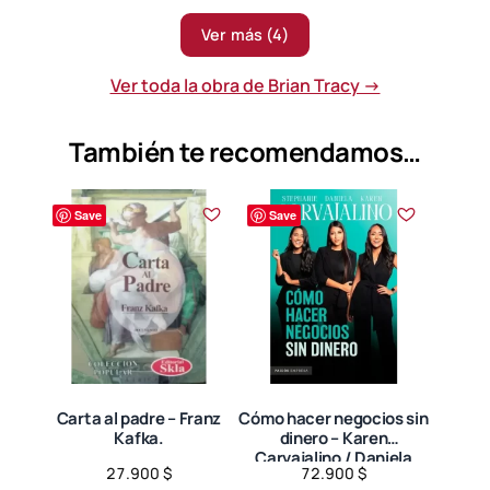
variantes.
Las
Ver más (4)
opciones
se
Ver toda la obra de Brian Tracy →
pueden
elegir
También te recomendamos…
en
la
Save
Save
página
de
producto
Carta al padre – Franz
Cómo hacer negocios sin
Kafka.
dinero – Karen
Carvajalino / Daniela
27.900
$
72.900
$
Carvajalino.