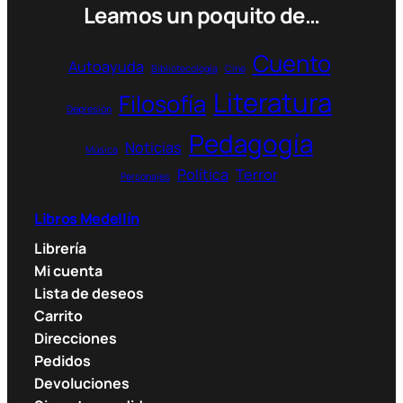
pueden
Leamos un poquito de…
elegir
en
Cuento
Autoayuda
Bibliotecología
Cine
la
Literatura
página
Filosofía
Depresión
de
Pedagogía
producto
Noticias
Música
Política
Terror
Personajes
Libros Medellín
Librería
Mi cuenta
Lista de deseos
Carrito
Direcciones
Pedidos
Devoluciones