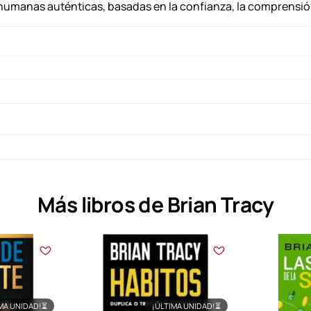
s humanas auténticas, basadas en la confianza, la comprensió
i
d
a
d
Más libros de Brian Tracy
MA UNIDAD!
⏳
¡ÚLTIMA UNIDAD!
⏳