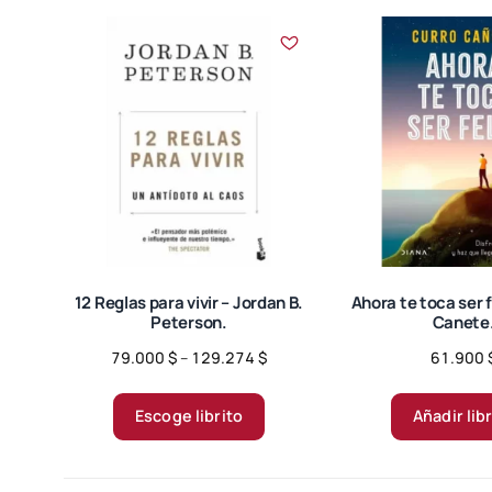
12 Reglas para vivir – Jordan B.
Ahora te toca ser f
Peterson.
Canete
Price
79.000
$
–
129.274
$
61.900
range:
Este
79.000 $
producto
Escoge librito
Añadir lib
through
tiene
129.274 $
múltiples