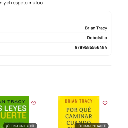
n y el respeto mutuo.
Brian Tracy
Debolsillo
9789585566484
¡ÚLTIMA UNIDAD!
⏳
¡ÚLTIMA UNIDAD!
⏳