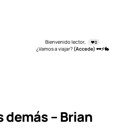
Bienvenido lector,
❤️0
¿Vamos a viajar?
(Accede) 🕶️⚡🐇
s demás – Brian