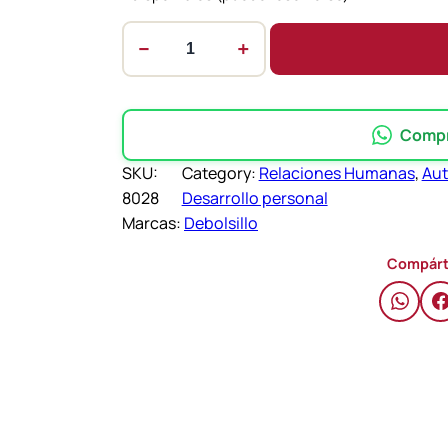
−
+
C
o
n
e
Compra
c
SKU:
Category:
Relaciones Humanas
, 
Au
t
8028
Desarrollo personal
a
Marcas:
Debolsillo
c
o
Compárt
n
l
o
s
d
e
m