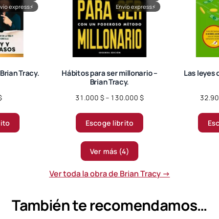
vío express
⚡
Envío express
⚡
Brian Tracy.
Hábitos para ser millonario –
Las leyes d
Brian Tracy.
Price
$
31.000
$
–
130.000
$
32.9
range:
Este
31.000 $
rito
Escoge librito
Esc
producto
through
tiene
130.000 $
múltiples
Ver más (4)
variantes.
Las
Ver toda la obra de Brian Tracy →
opciones
se
También te recomendamos…
pueden