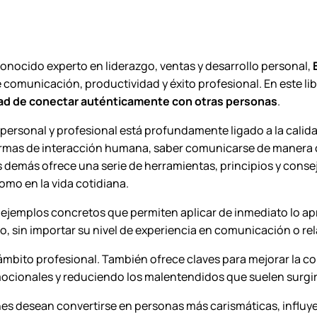
á
s
–
B
conocido experto en liderazgo, ventas y desarrollo personal,
r
 comunicación, productividad y éxito profesional. En este li
i
ad de conectar auténticamente con otras personas
.
a
ida personal y profesional está profundamente ligado a la cal
n
ormas de interacción humana, saber comunicarse de manera cl
T
s demás
ofrece una serie de herramientas, principios y consej
r
omo en la vida cotidiana.
a
c
y ejemplos concretos que permiten aplicar de inmediato lo apre
y
po, sin importar su nivel de experiencia en comunicación o re
.
c
 ámbito profesional. También ofrece claves para mejorar la com
a
ocionales y reduciendo los malentendidos que suelen surgir
n
enes desean convertirse en personas más carismáticas, influy
t