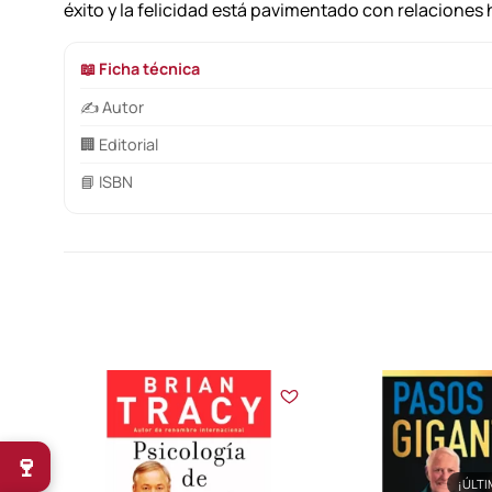
éxito y la felicidad está pavimentado con relacione
📖 Ficha técnica
✍️ Autor
🏢 Editorial
📘 ISBN
🍷
¡ÚLTI