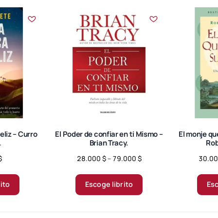
elegir
en
la
página
de
producto
eliz – Curro
El Poder de confiar en ti Mismo –
El monje que
.
Brian Tracy.
Rob
Price
$
28.000
$
–
79.000
$
30.0
range:
Este
28.000 $
producto
rito
Escoge librito
Esc
through
tiene
79.000 $
múltiples