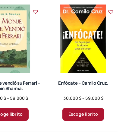
elegir
elegir
en
en
la
la
página
página
de
de
producto
producto
 vendió su Ferrari –
Enfócate – Camilo Cruz.
in Sharma.
Price
Price
00
$
–
59.000
$
30.000
$
–
59.000
$
range:
range:
Este
Este
30.000 $
30.000 $
producto
producto
oge librito
Escoge librito
through
through
tiene
tiene
59.000 $
59.000 $
múltiples
múltiples