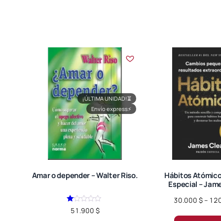
variantes.
Las
opciones
se
pueden
elegir
en
la
¡ÚLTIMA UNIDAD!
⏳
página
Envío express
⚡
de
producto
Amar o depender – Walter Riso.
Hábitos Atómico
Especial – Jame
30.000
$
–
12
Valorado
51.900
$
en
1.00