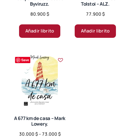
Byviruzz.
Tolstoi – ALZ.
80.900
$
77.900
$
Añadir librito
Añadir librito
Save
A 677 km de casa – Mark
Lowery.
Price
30.000
$
–
73.000
$