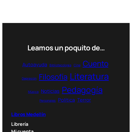
tiene
129.274 $
múltiples
variantes.
Las
opciones
se
pueden
Leamos un poquito de…
elegir
en
Cuento
Autoayuda
Bibliotecología
Cine
la
Literatura
página
Filosofía
Depresión
de
Pedagogía
producto
Noticias
Música
Política
Terror
Personajes
Libros Medellín
Librería
Mi cuenta