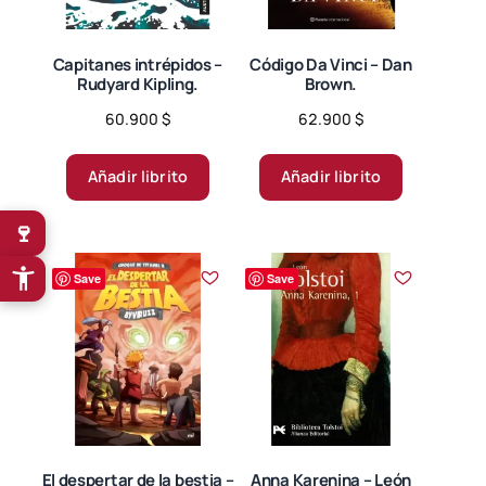
Capitanes intrépidos –
Código Da Vinci – Dan
Rudyard Kipling.
Brown.
60.900
$
62.900
$
Añadir librito
Añadir librito
🍷
Save
Save
El despertar de la bestia –
Anna Karenina – León