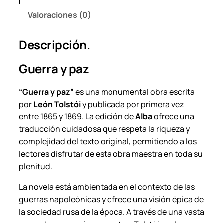
n
Valoraciones (0)
T
o
Descripción.
l
s
Guerra y paz
t
ó
“Guerra y paz”
es una monumental obra escrita
i
por
León Tolstói
y publicada por primera vez
–
entre 1865 y 1869. La edición de
Alba
ofrece una
A
traducción cuidadosa que respeta la riqueza y
l
complejidad del texto original, permitiendo a los
b
lectores disfrutar de esta obra maestra en toda su
a
plenitud.
.
c
La novela está ambientada en el contexto de las
a
guerras napoleónicas y ofrece una visión épica de
n
la sociedad rusa de la época. A través de una vasta
t