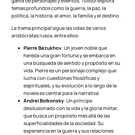
gama de personajes y eventos, Tolstói explora
i
temas profundos como la guerra, la paz, la
d
política, la historia, el amor, la familia y el destino.
a
d
La trama principal sigue las vidas de varios
aristócratas rusos, entre ellos:
Pierre Bezukhov
: Un joven noble que
hereda una gran fortuna y se embarca en
una búsqueda de sentido y propósito en su
vida. Pierre es un personaje complejo que
lucha con cuestiones filosóficas y
espirituales, y su evolución a lo largo de la
novela es central para la narrativa.
Andrei Bolkonsky
: Un príncipe
desilusionado con la vida y la gloria militar,
que busca un propósito más allá de las
superficialidades de la sociedad. Su
experiencia en la guerra y sus relaciones