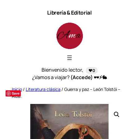
Saltar
Librería & Editorial
al
contenido
Bienvenido lector,
❤️0
¿Vamos a viajar?
(Accede) 🕶️⚡🐇
Inicio
/
Literatura clásica
/ Guerra y paz – León Tolstói –
Save
Alba.