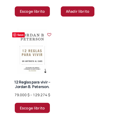
range:
Este
35.000 $
Escoge librito
Añadir librito
producto
through
tiene
88.700 $
múltiples
variantes.
Save
Las
opciones
se
pueden
elegir
en
la
página
12 Reglas para vivir –
Jordan B. Peterson.
de
producto
Price
79.000
$
–
129.274
$
range:
Este
79.000 $
Escoge librito
producto
through