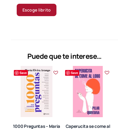
range:
Este
30.000 $
producto
Escoge librito
through
tiene
73.000 $
múltiples
variantes.
Las
opciones
se
Puede que te interese…
pueden
elegir
Save
Save
en
la
página
de
producto
1000 Preguntas – Maria
Caperucita se come al