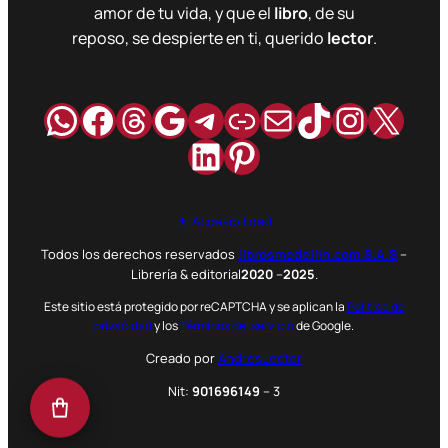
amor de tu vida, y que el
libro
, de su
reposo, se despierte en ti, querido
lector
.
WhatsApp
Facebook
Hilos
Google
Telegram
Enlace
Correo
TikTok
Instag
X
LinkedIn
Pinterest
Accesibilidad
Todos los derechos reservados
librosmedellin.com S.A.S
–
Librería & editorial
2020
–
2025
.
Este sitio está protegido por reCAPTCHA y se aplican la
Política de
privacidad
y los
Términos del servicio
de Google.
Creado por
AndresLector
Nit:
901696149
– 3