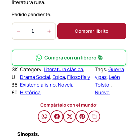
literatura rusa.
Pedido pendiente.
−
+
Comprar librito
G
u
e
r
Compra con un librero 📚
r
SK
Category:
Literatura clásica
, 
Tags:
Guerra
a
U:
Drama Social
, 
Épica
, 
Filosofía y
y paz
, 
León
y
36
Existencialismo
, 
Novela
Tolstoi
, 
p
80
Histórica
Nuevo
a
z
Compártelo con el mundo:
–
L
e
Sinopsis.
ó