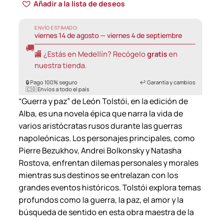
Añadir a la lista de deseos
ENVÍO ESTIMADO:
viernes 14 de agosto — viernes 4 de septiembre
🚚
🏬 ¿Estás en Medellín? Recógelo
gratis
en
nuestra tienda.
🔒 Pago 100% seguro
↩️ Garantía y cambios
🇨🇴 Envíos a todo el país
“Guerra y paz” de León Tolstói, en la edición de
Alba, es una novela épica que narra la vida de
varios aristócratas rusos durante las guerras
napoleónicas. Los personajes principales, como
Pierre Bezukhov, Andrei Bolkonsky y Natasha
Rostova, enfrentan dilemas personales y morales
mientras sus destinos se entrelazan con los
grandes eventos históricos. Tolstói explora temas
profundos como la guerra, la paz, el amor y la
búsqueda de sentido en esta obra maestra de la