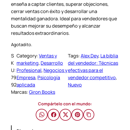
enseña a captar clientes, superar objeciones,
cerrar ventas con éxito y desarrollar una
mentalidad ganadora. Ideal para vendedores que
buscan mejorar su desempeño y alcanzar
resultados extraordinarios.
Agotadito.
S
Category:
Ventas y
Tags:
Alex Dey
, 
La biblia
K
marketing
, 
Desarrollo
del vendedor: Técnicas
U:
Profesional
, 
Negocios y
efectivas para el
79
Empresa
, 
Psicología
vendedor competitivo
, 
92
aplicada
Nuevo
Marcas:
Giron Books
Compártelo con el mundo: