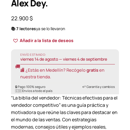
Alex Dey.
22.900
$
📚 7 lectores
ya se lo llevaron
Añadir a la lista de deseos
ENVÍO ESTIMADO:
viernes 14 de agosto — viernes 4 de septiembre
🚚
🏬 ¿Estás en Medellín? Recógelo
gratis
en
nuestra tienda.
🔒 Pago 100% seguro
↩️ Garantía y cambios
🇨🇴 Envíos a todo el país
“La biblia del vendedor: Técnicas efectivas para el
vendedor competitivo” es una guía práctica y
motivadora que reúne las claves para destacar en
el mundo de las ventas. Con estrategias
modernas, consejos útiles y ejemplos reales,