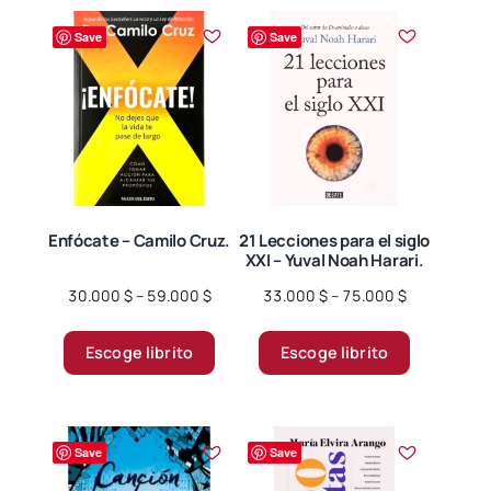
Save
Save
Enfócate – Camilo Cruz.
21 Lecciones para el siglo
XXI – Yuval Noah Harari.
Price
Price
30.000
$
–
59.000
$
33.000
$
–
75.000
$
range:
range:
Este
Este
30.000 $
33.000 $
Escoge librito
Escoge librito
producto
producto
through
through
tiene
tiene
59.000 $
75.000 $
múltiples
múltiples
variantes.
variantes.
Save
Save
Las
Las