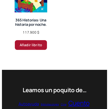
elegir
en
la
página
365 Historias: Una
historia por noche.
de
producto
117.900
$
Añadir librito
Leamos un poquito de…
Cuento
Autoayuda
Bibliotecología
Cine