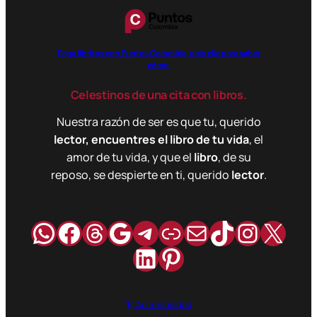
Paga libritos con Puntos Colombia, dale clic para saber
cómo.
Celestinos de una cita con libros.
Nuestra razón de ser es que tu, querido
lector, encuentres el libro de tu vida
, el
amor de tu vida, y que el
libro
, de su
reposo, se despierte en ti, querido
lector
.
WhatsApp
Facebook
Hilos
Google
Telegram
Enlace
Correo
TikTok
Instag
X
LinkedIn
Pinterest
Accesibilidad