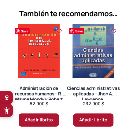
También te recomendamos…
Save
Save
Administración de
Ciencias administrativas
recursos humanos – R.
aplicadas – Jhon A.
🍷
Wayne Mondy y Robert
Lawrence.
62.900
$
232.900
$
M. Noe.
Añadir librito
Añadir librito