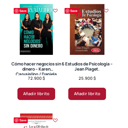
Save
Save
Cómo hacer negocios sin
6 Estudios de Psicología –
dinero – Karen
Jean Piaget.
Carvajalino / Daniela
72.900
$
25.900
$
Carvajalino.
Añadir librito
Añadir librito
Save