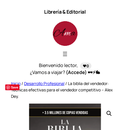
Saltar
Librería & Editorial
al
contenido
Bienvenido lector,
❤️0
¿Vamos a viajar?
(Accede) 🕶️⚡🐇
Inicio
/
Desarrollo Profesional
/ La biblia del vendedor:
Save
Técnicas efectivas para el vendedor competitivo – Alex
Dey.