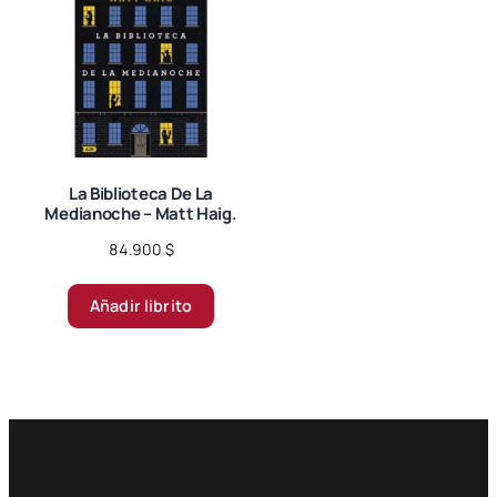
opciones
se
pueden
elegir
en
la
página
La Biblioteca De La
Medianoche – Matt Haig.
de
producto
84.900
$
Añadir librito