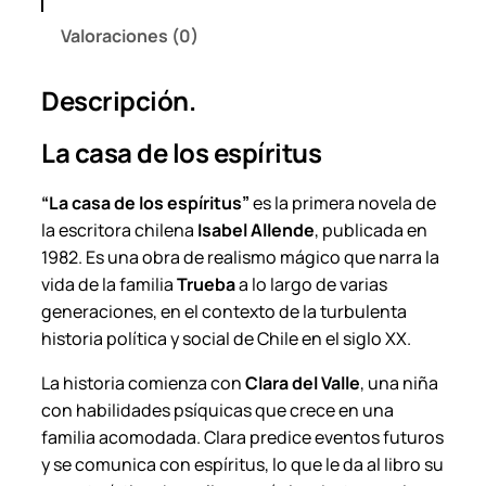
í
Valoraciones (0)
r
i
Descripción.
t
u
La casa de los espíritus
s
–
“La casa de los espíritus”
es la primera novela de
I
la escritora chilena
Isabel Allende
, publicada en
s
1982. Es una obra de realismo mágico que narra la
a
vida de la familia
Trueba
a lo largo de varias
b
generaciones, en el contexto de la turbulenta
e
historia política y social de Chile en el siglo XX.
l
A
La historia comienza con
Clara del Valle
, una niña
l
con habilidades psíquicas que crece en una
l
familia acomodada. Clara predice eventos futuros
e
y se comunica con espíritus, lo que le da al libro su
n