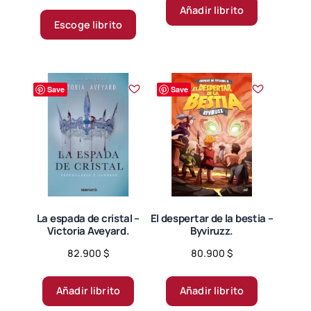
range:
4.00
Este
Añadir librito
de 5
25.000 $
producto
Escoge librito
through
tiene
65.000 $
múltiples
variantes.
Save
Save
Las
opciones
se
pueden
elegir
en
la
página
La espada de cristal –
El despertar de la bestia –
Victoria Aveyard.
Byviruzz.
de
producto
82.900
$
80.900
$
Añadir librito
Añadir librito