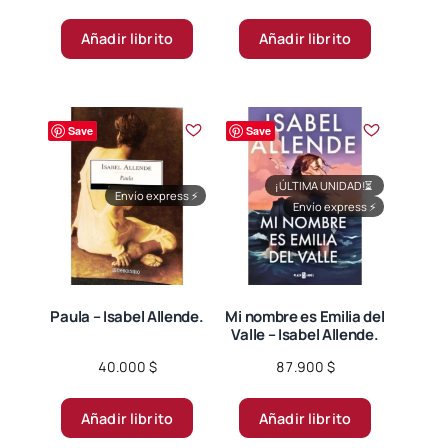
Añadir librito
Añadir librito
Save
Save
¡ÚLTIMA UNIDAD!
⏳
Envío express
⚡
Envío express
⚡
Paula – Isabel Allende.
Mi nombre es Emilia del
Valle – Isabel Allende.
40.000
$
87.900
$
Añadir librito
Añadir librito