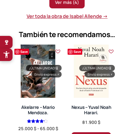
Ver más (4)
Ver toda la obra de Isabel Allende →
También te recomendamos…
🍷
Save
Save
¡ÚLTIMA UNIDAD!
⏳
¡ÚLTIMA UNIDAD!
⏳
Envío express
⚡
Envío express
⚡
Akelarre – Mario
Nexus – Yuval Noah
Mendoza.
Harari.
81.900
$
Valorado
Price
25.000
$
–
65.000
$
en