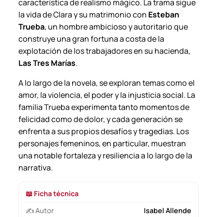
característica de realismo mágico. La trama sigue
d
la vida de Clara y su matrimonio con
Esteban
e
Trueba
, un hombre ambicioso y autoritario que
.
construye una gran fortuna a costa de la
c
explotación de los trabajadores en su hacienda,
a
Las Tres Marías
.
n
t
A lo largo de la novela, se exploran temas como el
i
amor, la violencia, el poder y la injusticia social. La
d
familia Trueba experimenta tanto momentos de
a
felicidad como de dolor, y cada generación se
d
enfrenta a sus propios desafíos y tragedias. Los
personajes femeninos, en particular, muestran
una notable fortaleza y resiliencia a lo largo de la
narrativa.
📖 Ficha técnica
✍️ Autor
Isabel Allende