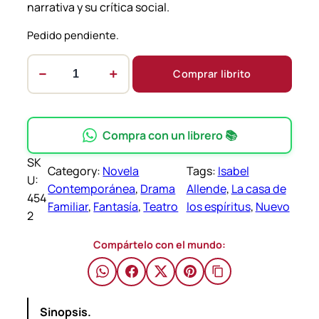
narrativa y su crítica social.
Pedido pendiente.
−
+
Comprar librito
L
a
c
a
Compra con un librero 📚
s
SK
a
Category:
Novela
Tags:
Isabel
U:
d
Contemporánea
, 
Drama
Allende
, 
La casa de
454
e
Familiar
, 
Fantasía
, 
Teatro
los espíritus
, 
Nuevo
2
l
o
Compártelo con el mundo:
s
e
s
Sinopsis.
p