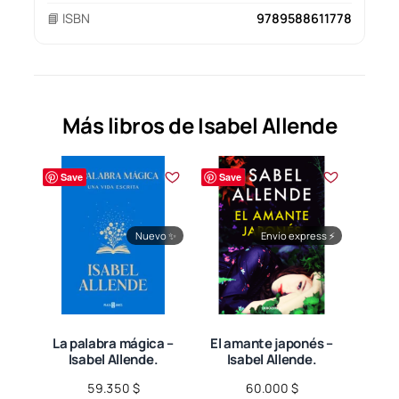
📘 ISBN
9789588611778
Más libros de Isabel Allende
Save
Save
Nuevo
✨
Envío express
⚡
La palabra mágica –
El amante japonés –
Isabel Allende.
Isabel Allende.
59.350
$
60.000
$