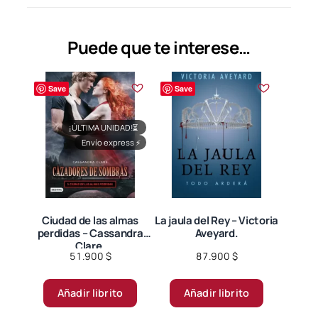
Puede que te interese…
Save
Save
¡ÚLTIMA UNIDAD!
⏳
Envío express
⚡
Ciudad de las almas
La jaula del Rey – Victoria
perdidas – Cassandra
Aveyard.
Clare.
51.900
$
87.900
$
Añadir librito
Añadir librito