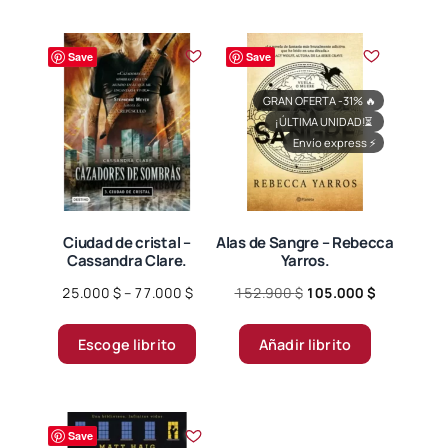
Save
Save
GRAN OFERTA -31%
🔥
¡ÚLTIMA UNIDAD!
⏳
Envío express
⚡
Ciudad de cristal –
Alas de Sangre – Rebecca
Cassandra Clare.
Yarros.
Price
Original
Current
25.000
$
–
77.000
$
152.900
$
105.000
$
range:
price
price
Este
25.000 $
was:
is:
Escoge librito
Añadir librito
producto
through
152.900 $.
105.000 $.
tiene
77.000 $
múltiples
variantes.
Save
Las