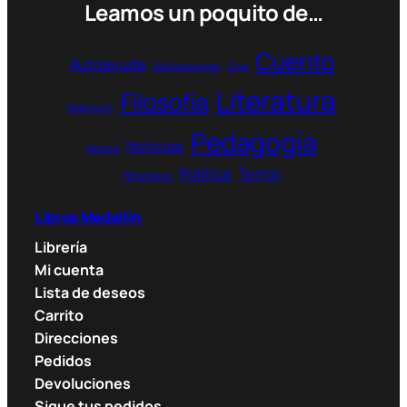
Leamos un poquito de…
Cuento
Autoayuda
Bibliotecología
Cine
Literatura
Filosofía
Depresión
Pedagogía
Noticias
Música
Política
Terror
Personajes
Libros Medellín
Librería
Mi cuenta
Lista de deseos
Carrito
Direcciones
Pedidos
Devoluciones
Sigue tus pedidos