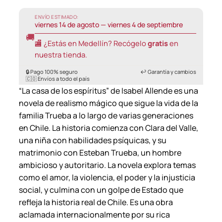
ENVÍO ESTIMADO:
viernes 14 de agosto — viernes 4 de septiembre
🚚
🏬 ¿Estás en Medellín? Recógelo
gratis
en
nuestra tienda.
🔒 Pago 100% seguro
↩️ Garantía y cambios
🇨🇴 Envíos a todo el país
“La casa de los espíritus” de Isabel Allende es una
novela de realismo mágico que sigue la vida de la
familia Trueba a lo largo de varias generaciones
en Chile. La historia comienza con Clara del Valle,
una niña con habilidades psíquicas, y su
matrimonio con Esteban Trueba, un hombre
ambicioso y autoritario. La novela explora temas
como el amor, la violencia, el poder y la injusticia
social, y culmina con un golpe de Estado que
refleja la historia real de Chile. Es una obra
aclamada internacionalmente por su rica