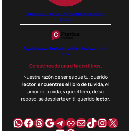
Pagos seguros gracias a PSE, Wompi, MercadoPago y
Binance.
Paga libritos con Puntos Colombia, dale clic para saber
cómo.
Celestinos de una cita con libros.
Nuestra razón de ser es que tu, querido
lector, encuentres el libro de tu vida
, el
amor de tu vida, y que el
libro
, de su
reposo, se despierte en ti, querido
lector
.
WhatsApp
Facebook
Hilos
Google
Telegram
Enlace
Correo
TikTok
Instag
X