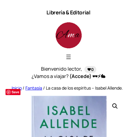
Saltar
Librería & Editorial
al
contenido
Bienvenido lector,
❤️0
¿Vamos a viajar?
(Accede) 🕶️⚡🐇
Inicio
/
Fantasía
/ La casa de los espíritus – Isabel Allende.
Save