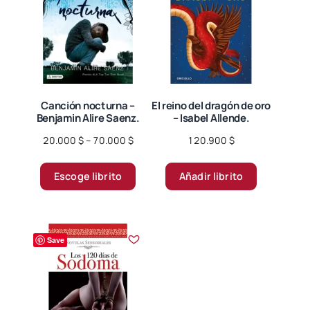
opciones
se
pueden
elegir
en
la
página
Canción nocturna –
El reino del dragón de oro
Benjamin Alire Saenz.
– Isabel Allende.
de
producto
Price
20.000
$
–
70.000
$
120.900
$
range:
Este
20.000 $
Escoge librito
Añadir librito
producto
through
tiene
70.000 $
múltiples
variantes.
Save
Las
opciones
se
pueden