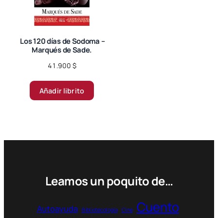
elegir
en
la
página
Los 120 días de Sodoma –
Marqués de Sade.
de
producto
41.900
$
Añadir librito
Leamos un poquito de…
Cuento
Autoayuda
Bibliotecología
Cine