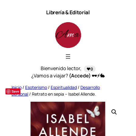
Saltar
Librería & Editorial
al
contenido
Bienvenido lector,
❤️0
¿Vamos a viajar?
(Accede) 🕶️⚡🐇
Inicio
/
Esoterismo
/
Espiritualidad
/
Desarrollo
Save
personal
/ Retrato en sepia – Isabel Allende.