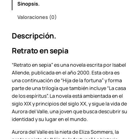
Sinopsis.
a
–
Valoraciones (0)
I
s
Descripción.
a
b
Retrato en sepia
e
l
“Retrato en sepia” es una novela escrita por Isabel
A
Allende, publicada en el año 2000. Esta obra es
l
una continuación de “Hija de la fortuna” y forma
l
parte de una trilogía que también incluye “La casa
e
de los espíritus”. La novela está ambientada en el
n
siglo XIX y principios del siglo XX, y sigue la vida de
d
Aurora del Valle, una joven que busca descubrir su
e
identidad y su lugar en el mundo.
.
c
Aurora del Valle es la nieta de Eliza Sommers, la
a