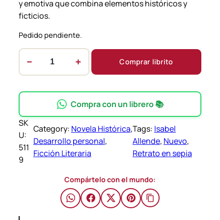
y emotiva que combina elementos históricos y
ficticios.
Pedido pendiente.
−
+
Comprar librito
R
e
t
r
Compra con un librero 📚
a
SK
t
Category:
Novela Histórica
, 
Tags:
Isabel
U:
o
Desarrollo personal
, 
Allende
, 
Nuevo
, 
511
e
Ficción Literaria
Retrato en sepia
9
n
s
Compártelo con el mundo:
e
p
i