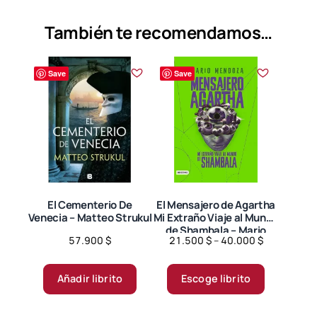
También te recomendamos…
Save
Save
El Cementerio De
El Mensajero de Agartha
Venecia – Matteo Strukul
Mi Extraño Viaje al Mundo
de Shambala – Mario
Price
57.900
$
21.500
$
–
40.000
$
Mendoza.
range:
Este
21.500 $
producto
Añadir librito
Escoge librito
through
tiene
40.000 $
múltiples