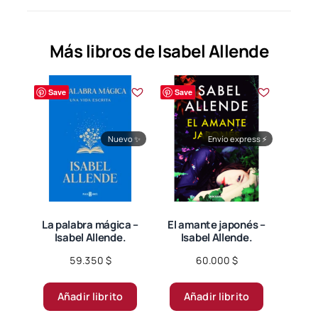
Más libros de Isabel Allende
Save
Save
Nuevo
✨
Envío express
⚡
La palabra mágica –
El amante japonés –
Isabel Allende.
Isabel Allende.
59.350
$
60.000
$
Añadir librito
Añadir librito