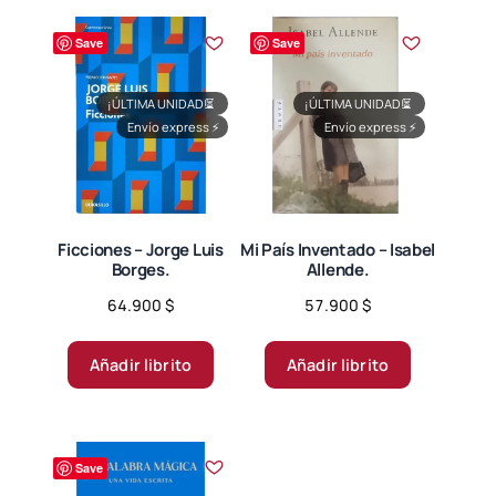
variantes.
Save
Save
Las
opciones
se
¡ÚLTIMA UNIDAD!
⏳
¡ÚLTIMA UNIDAD!
⏳
Envío express
⚡
Envío express
⚡
pueden
elegir
en
la
página
Ficciones – Jorge Luis
Mi País Inventado – Isabel
Borges.
Allende.
de
producto
64.900
$
57.900
$
Añadir librito
Añadir librito
Save