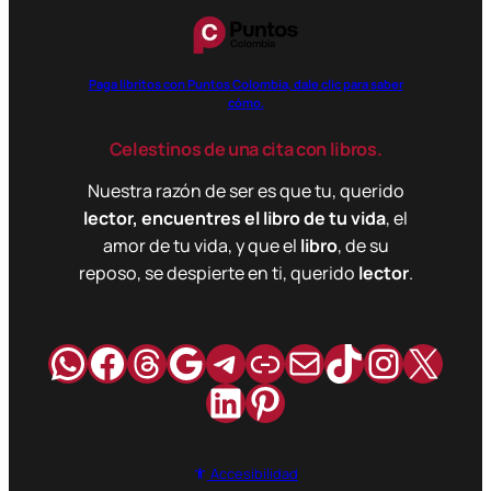
Paga libritos con Puntos Colombia, dale clic para saber
cómo.
Celestinos de una cita con libros.
Nuestra razón de ser es que tu, querido
lector, encuentres el libro de tu vida
, el
amor de tu vida, y que el
libro
, de su
reposo, se despierte en ti, querido
lector
.
WhatsApp
Facebook
Hilos
Google
Telegram
Enlace
Correo
TikTok
Instag
X
LinkedIn
Pinterest
Accesibilidad