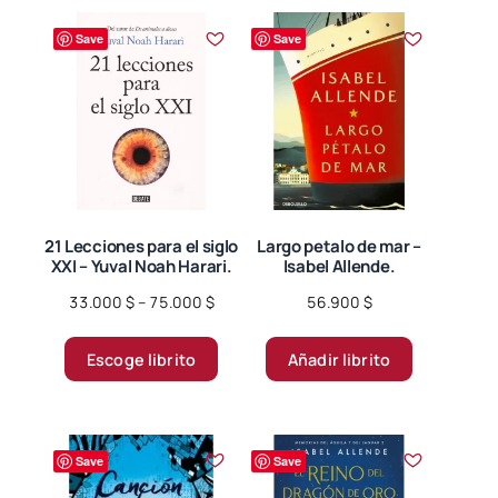
Save
Save
21 Lecciones para el siglo
Largo petalo de mar –
XXI – Yuval Noah Harari.
Isabel Allende.
Price
33.000
$
–
75.000
$
56.900
$
range:
Este
33.000 $
Escoge librito
Añadir librito
producto
through
tiene
75.000 $
múltiples
variantes.
Save
Save
Las