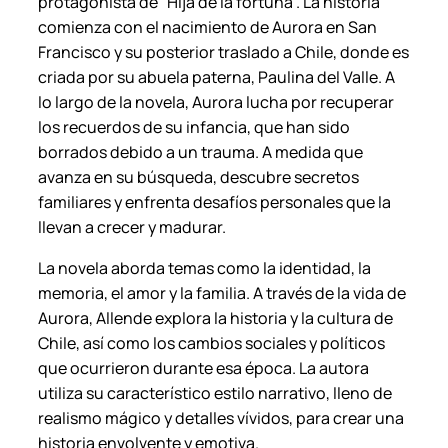
protagonista de “Hija de la fortuna”. La historia
n
comienza con el nacimiento de Aurora en San
t
Francisco y su posterior traslado a Chile, donde es
i
criada por su abuela paterna, Paulina del Valle. A
d
lo largo de la novela, Aurora lucha por recuperar
a
los recuerdos de su infancia, que han sido
d
borrados debido a un trauma. A medida que
avanza en su búsqueda, descubre secretos
familiares y enfrenta desafíos personales que la
llevan a crecer y madurar.
La novela aborda temas como la identidad, la
memoria, el amor y la familia. A través de la vida de
Aurora, Allende explora la historia y la cultura de
Chile, así como los cambios sociales y políticos
que ocurrieron durante esa época. La autora
utiliza su característico estilo narrativo, lleno de
realismo mágico y detalles vívidos, para crear una
historia envolvente y emotiva.