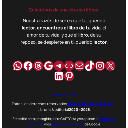
Celestinos de una cita con libros.
Nuestra razón de ser es que tu, querido
lector, encuentres el libro de tu vida
, el
amor de tu vida, y que el
libro
, de su
reposo, se despierte en ti, querido
lector
.
WhatsApp
Facebook
Hilos
Google
Telegram
Enlace
Correo
TikTok
Instag
X
LinkedIn
Pinterest
Accesibilidad
Todos los derechos reservados
librosmedellin.com S.A.S
–
Librería & editorial
2020
–
2025
.
Este sitio está protegido por reCAPTCHA y se aplican la
Política de
privacidad
y los
Términos del servicio
de Google.