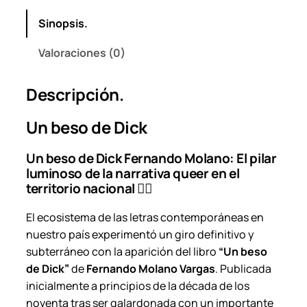
M
Sinopsis.
o
l
Valoraciones (0)
a
n
Descripción.
o
V
Un beso de Dick
a
r
Un beso de Dick Fernando Molano: El pilar
g
luminoso de la narrativa queer en el
a
territorio nacional 🏳️‍🌈
s
F
El ecosistema de las letras contemporáneas en
e
nuestro país experimentó un giro definitivo y
r
subterráneo con la aparición del libro
“Un beso
n
de Dick”
de
Fernando Molano Vargas
. Publicada
a
inicialmente a principios de la década de los
n
noventa tras ser galardonada con un importante