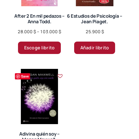
en
la
página
After 2 En mil pedazos –
6 Estudios de Psicología –
Anna Todd.
Jean Piaget.
de
producto
Price
28.000
$
–
103.000
$
25.900
$
range:
Este
28.000 $
Escoge librito
Añadir librito
producto
through
tiene
103.000 $
múltiples
variantes.
Save
Las
opciones
se
pueden
elegir
en
la
página
Adivina quién soy –