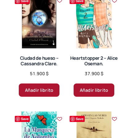
Save
Save
Ciudad de hueso –
Heartstopper 2 – Alice
Cassandra Clare.
Oseman.
51.900
$
37.900
$
Añadir librito
Añadir librito
Save
Save