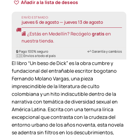
Añadir a la lista de deseos
ENVÍO ESTIMADO:
jueves 6 de agosto — jueves 13 de agosto
🚚
🏬 ¿Estás en Medellín? Recógelo
gratis
en
nuestra tienda.
🔒 Pago 100% seguro
↩️ Garantía y cambios
🇨🇴 Envíos a todo el país
El libro “Un beso de Dick” es la obra cumbre y
fundacional del entrañable escritor bogotano
Fernando Molano Vargas, una pieza
imprescindible de la literatura de culto
colombiana y un hito indiscutible dentro de la
narrativa con temática de diversidad sexual en
América Latina. Escrita con una ternura lírica
excepcional que contrasta con la crudeza del
entorno urbano de los años noventa, esta novela
se adentra sin filtros en los descubrimientos,