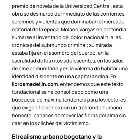
d
premio de novela de la Universidad Central, esta
o
obra se desmarcó de inmediato de las corrientes
.
solemnes y violentas que dominaban el mercado
c
editorial de la época. Molano Vargas no pretendía
a
sumarse al inventario del dolor nacional ni a las
n
crónicas del submundo criminal; su mirada
t
estaba fija en el asombro del cuerpo, en la
i
sacralidad de los ritos adolescentes, en las salas
d
de cine comunitario y en la valentía de habitar una
a
identidad disidente en una capital andina. En
d
librosmedellin.com
, entendemos que este texto
fundacional se ha consolidado como una
búsqueda de máxima tendencia para los lectores
que exigen ficciones con un trasfondo humano
honesto, capaces de mover las fibras del alma sin
caer en los clichés del victimismo.
El realismo urbano bogotano y la