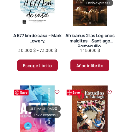
Envío express
⚡
de
producto
A 677 km de casa – Mark
Africanus 2 las Legiones
Lowery.
malditas – Santiago
Posteguillo.
Price
30.000
$
–
73.000
$
115.900
$
range:
Este
30.000 $
Escoge librito
Añadir librito
producto
through
tiene
73.000 $
múltiples
variantes.
Save
Save
Las
opciones
¡ÚLTIMA UNIDAD!
⏳
se
Envío express
⚡
pueden
elegir