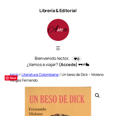
Saltar
Librería & Editorial
al
contenido
Bienvenido lector,
❤️0
¿Vamos a viajar?
(Accede) 🕶️⚡🐇
Inicio
/
Literatura Colombiana
/ Un beso de Dick – Molano
Save
Vargas Fernando.