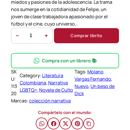
miedos y pasiones de la adolescencia. La trama
nos sumerge en la cotidianidad de Felipe, un
joven de clase trabajadora apasionado por el
fútbol y el cine, cuyo universo…
−
+
Comprar librito
U
n
b
e
Compra con un librero 📚
s
SK
Tags:
Molano
o
Category:
Literatura
U:
Vargas Fernando
, 
d
Colombiana
, 
Narrativa
113
Nuevo
, 
Un beso de
e
LGBTQ+
, 
Novela de Culto
20
Dick
D
Marcas:
colección narrativa
i
c
Compártelo con el mundo:
k
–