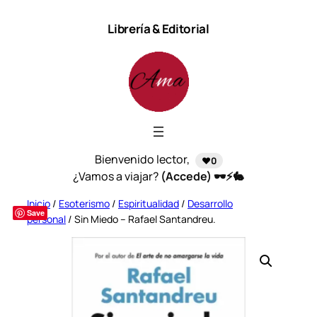
Saltar
Librería & Editorial
al
contenido
Bienvenido lector,
❤️0
¿Vamos a viajar?
(Accede) 🕶️⚡🐇
Inicio
/
Esoterismo
/
Espiritualidad
/
Desarrollo
Save
personal
/ Sin Miedo – Rafael Santandreu.