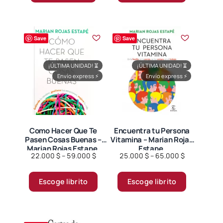
tiene
95.000 $
múltiples
variantes.
Save
Save
Las
opciones
¡ÚLTIMA UNIDAD!
⏳
¡ÚLTIMA UNIDAD!
⏳
se
Envío express
⚡
Envío express
⚡
pueden
elegir
en
la
página
Como Hacer Que Te
Encuentra tu Persona
Pasen Cosas Buenas –
Vitamina – Marian Rojas
de
Marian Rojas Estape.
Estape.
producto
Price
Price
22.000
$
–
59.000
$
25.000
$
–
65.000
$
range:
range:
Este
Este
22.000 $
25.000 $
Escoge librito
Escoge librito
producto
producto
through
through
tiene
tiene
59.000 $
65.000 $
múltiples
múltiples
variantes.
variantes.