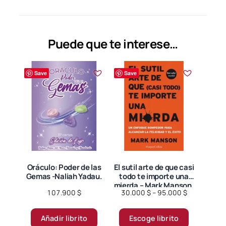
variantes.
Las
opciones
se
Puede que te interese…
pueden
elegir
Save
Save
en
la
página
de
producto
Oráculo: Poder de las
El sutil arte de que casi
Gemas -Naliah Yadau.
todo te importe una
mierda – Mark Manson.
Price
107.900
$
30.000
$
–
95.000
$
range:
Este
30.000 $
Añadir librito
Escoge librito
producto
through