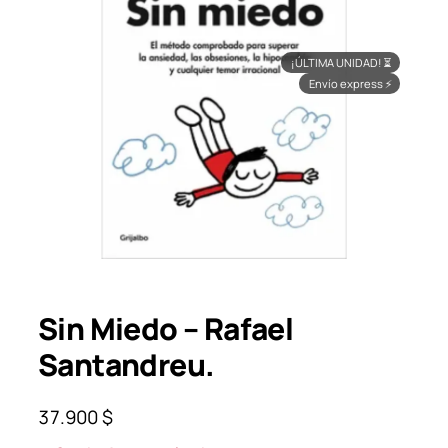
¡ÚLTIMA UNIDAD!
⏳
Envío express
⚡
Sin Miedo – Rafael
Santandreu.
37.900
$