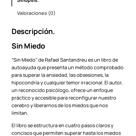
e
l
Valoraciones (0)
S
a
Descripción.
n
t
Sin Miedo
a
n
“Sin Miedo” de Rafael Santandreu es un libro de
d
autoayuda que presenta un método comprobado
r
para superar la ansiedad, las obsesiones, la
e
hipocondría y cualquier temor irracional. El autor,
u
un reconocido psicólogo, ofrece un enfoque
.
práctico y accesible para reconfigurar nuestro
c
cerebro y liberarnos de los miedos que nos
a
limitan.
n
t
El libro se estructura en cuatro pasos claros y
i
concisos que permiten superar hasta los miedos