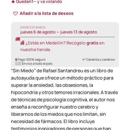
🔥 Quedan
1
— y va volando
Añadir a la lista de deseos
ENVÍO ESTIMADO:
jueves 6 de agosto — jueves 13 de agosto
🚚
🏬 ¿Estás en Medellín? Recógelo
gratis
en
nuestra tienda.
🔒 Pago 100% seguro
↩️ Garantía y cambios
🇨🇴 Envíos a todo el país
“Sin Miedo” de Rafael Santandreu es un libro de
autoayuda que ofrece un método práctico para
superar la ansiedad, las obsesiones, la
hipocondría y otros temores irracionales. A través
de técnicas de psicología cognitiva, el autor nos
enseña a reconfigurar nuestro cerebro y
liberarnos de los miedos que nos limitan, sin
necesidad de fármacos. El libro incluye
testimonios inspiradores de personas que han