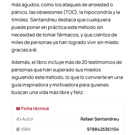
d
más agudos, como los ataques de ansiedad o
a
pánico, las obsesiones (TOC), la hipocondría y la
d
timidez. Santandreu destaca que cualquiera
puede poner en práctica este método sin
necesidad de tomar fármacos, y que cientos de
miles de personas ya han logrado vivir sin miedo
gracias a él.
Además, el libro incluye más de 20 testimonios de
personas que han superado sus miedos
siguiendo este método, lo que lo convierte en una
guía inspiradora y motivadora para quienes
buscan una vida más libre y feliz.
📖 Ficha técnica
✍️ Autor
Rafael Santandreu
📘 ISBN
9788425361104