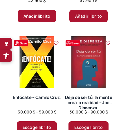
42.900
$
37.900
$
Añadir librito
Añadir librito
🍷
Save
Save
Enfócate – Camilo Cruz.
Deja de ser tú. la mente
crea la realidad – Joe
Dispenza.
Price
Price
30.000
$
–
59.000
$
30.000
$
–
90.000
$
range:
range:
Este
Este
30.000 $
30.000 $
producto
producto
Escoge librito
Escoge librito
through
through