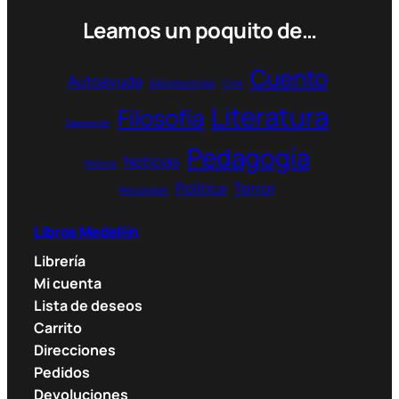
pueden
Leamos un poquito de…
elegir
en
Cuento
Autoayuda
Bibliotecología
Cine
la
Literatura
página
Filosofía
Depresión
de
Pedagogía
producto
Noticias
Música
Política
Terror
Personajes
Libros Medellín
Librería
Mi cuenta
Lista de deseos
Carrito
Direcciones
Pedidos
Devoluciones