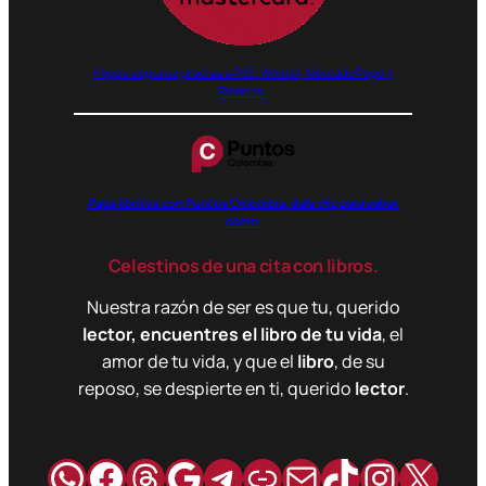
Pagos seguros gracias a PSE, Wompi, MercadoPago y
Binance.
Paga libritos con Puntos Colombia, dale clic para saber
cómo.
Celestinos de una cita con libros.
Nuestra razón de ser es que tu, querido
lector, encuentres el libro de tu vida
, el
amor de tu vida, y que el
libro
, de su
reposo, se despierte en ti, querido
lector
.
WhatsApp
Facebook
Hilos
Google
Telegram
Enlace
Correo
TikTok
Instag
X