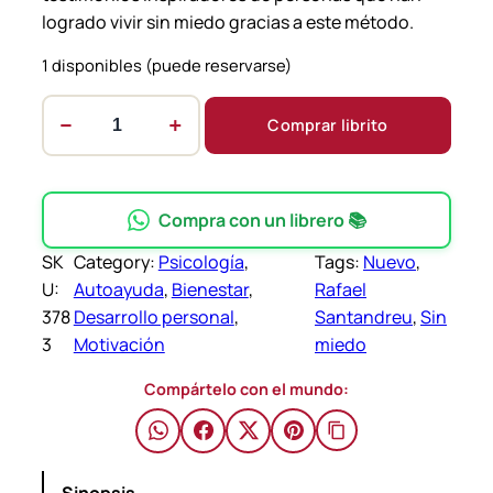
logrado vivir sin miedo gracias a este método.
1 disponibles (puede reservarse)
−
+
Comprar librito
S
i
n
M
Compra con un librero 📚
i
SK
Category:
Psicología
, 
Tags:
Nuevo
, 
e
U:
Autoayuda
, 
Bienestar
, 
Rafael
d
378
Desarrollo personal
, 
Santandreu
, 
Sin
o
3
Motivación
miedo
–
R
Compártelo con el mundo:
a
f
a
Sinopsis.