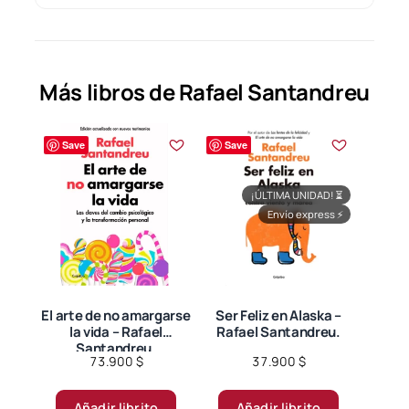
Más libros de Rafael Santandreu
Save
Save
¡ÚLTIMA UNIDAD!
⏳
Envío express
⚡
El arte de no amargarse
Ser Feliz en Alaska –
la vida – Rafael
Rafael Santandreu.
Santandreu.
73.900
$
37.900
$
Añadir librito
Añadir librito