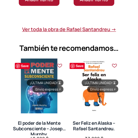
Ver toda la obra de Rafael Santandreu →
También te recomendamos…
Save
Save
¡ÚLTIMA UNIDAD!
⏳
¡ÚLTIMA UNIDAD!
⏳
Envío express
⚡
Envío express
⚡
El poder de la Mente
Ser Feliz en Alaska –
Subconsciente – Joseph
Rafael Santandreu.
Murphy.